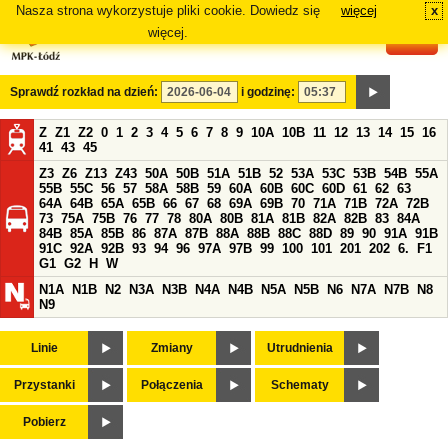
Nasza strona wykorzystuje pliki cookie. Dowiedz się
więcej
x
#
więcej.
Sprawdź rozkład na dzień:
i godzinę:
Z
Z1
Z2
0
1
2
3
4
5
6
7
8
9
10A
10B
11
12
13
14
15
16
41
43
45
Z3
Z6
Z13
Z43
50A
50B
51A
51B
52
53A
53C
53B
54B
55A
55B
55C
56
57
58A
58B
59
60A
60B
60C
60D
61
62
63
64A
64B
65A
65B
66
67
68
69A
69B
70
71A
71B
72A
72B
73
75A
75B
76
77
78
80A
80B
81A
81B
82A
82B
83
84A
84B
85A
85B
86
87A
87B
88A
88B
88C
88D
89
90
91A
91B
91C
92A
92B
93
94
96
97A
97B
99
100
101
201
202
6.
F1
G1
G2
H
W
N1A
N1B
N2
N3A
N3B
N4A
N4B
N5A
N5B
N6
N7A
N7B
N8
N9
Linie
Zmiany
Utrudnienia
Przystanki
Połączenia
Schematy
Pobierz