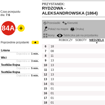
PRZYSTANEK:
RYDZOWA -
Czas przejazdu
ALEKSANDROWSKA (1864)
dla:
7:6
Przesiadki
Kierunki
84A
Pokaż na mapie
Drukuj
ikony
Tabliczka jak na przystanku
ROBOCZY
SOBOTY
NIEDZIELA
Poprzednie przystanki
6
18
Lniana
7
08
Dojeżdża w:
1 min.
8
11
Wici
9
13
Dojeżdża w:
3 min.
Teofilów Rojna
10
13
Dojeżdża w:
5 min.
11
13
Teofilów Rojna
12
13
Dojeżdża w:
5 min.
13
13
14
01
15
01
16
01
17
01
18
01