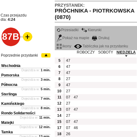
PRZYSTANEK:
PRÓCHNIKA - PIOTRKOWSKA
Czas przejazdu
(0870)
dla:
4:24
Przesiadki
Kierunki
87B
Pokaż na mapie
Drukuj
ikony
Tabliczka jak na przystanku
ROBOCZY
SOBOTY
NIEDZIELA
Poprzednie przystanki
5
47
Wschodnia
6
47
Dojeżdża w:
1 min.
7
47
Pomorska
8
27
Dojeżdża w:
3 min.
Północna
9
47
Dojeżdża w:
5 min.
10
27
Sterlinga
11
07
47
Dojeżdża w:
7 min.
12
27
Kamińskiego
Dojeżdża w:
8 min.
13
07
47
Rondo Solidarności
14
27
Dojeżdża w:
11 min.
15
07
47
Matejki
Dojeżdża w:
12 min.
17
07
46
Tamka
18
26
Dojeżdża w:
13 min.