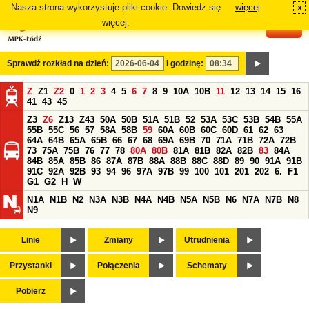
Nasza strona wykorzystuje pliki cookie. Dowiedz się
więcej
x
#
więcej.
Sprawdź rozkład na dzień:
i godzinę:
Z
Z1
Z2
0
1
2
3
4
5
6
7
8
9
10A
10B
11
12
13
14
15
16
41
43
45
Z3
Z6
Z13
Z43
50A
50B
51A
51B
52
53A
53C
53B
54B
55A
55B
55C
56
57
58A
58B
59
60A
60B
60C
60D
61
62
63
64A
64B
65A
65B
66
67
68
69A
69B
70
71A
71B
72A
72B
73
75A
75B
76
77
78
80A
80B
81A
81B
82A
82B
83
84A
84B
85A
85B
86
87A
87B
88A
88B
88C
88D
89
90
91A
91B
91C
92A
92B
93
94
96
97A
97B
99
100
101
201
202
6.
F1
G1
G2
H
W
N1A
N1B
N2
N3A
N3B
N4A
N4B
N5A
N5B
N6
N7A
N7B
N8
N9
Linie
Zmiany
Utrudnienia
Przystanki
Połączenia
Schematy
Pobierz