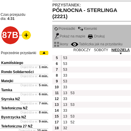
PRZYSTANEK:
PÓŁNOCNA - STERLINGA
Czas przejazdu
(2221)
dla:
4:31
Przesiadki
Kierunki
87B
Pokaż na mapie
Drukuj
ikony
Tabliczka jak na przystanku
ROBOCZY
SOBOTY
NIEDZIELA
Poprzednie przystanki
5
53
Kamińskiego
6
53
Dojeżdża w:
1 min.
7
53
Rondo Solidarności
8
33
Dojeżdża w:
4 min.
Matejki
9
53
Dojeżdża w:
5 min.
10
33
Tamka
11
13
53
Dojeżdża w:
6 min.
12
33
Styrska NŻ
Dojeżdża w:
7 min.
13
13
53
Telefoniczna NŻ
14
33
Dojeżdża w:
8 min.
15
13
53
Bystrzycka NŻ
Dojeżdża w:
9 min.
17
13
52
Telefoniczna 27 NŻ
18
32
Dojeżdża w:
10 min.