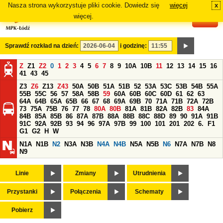
Nasza strona wykorzystuje pliki cookie. Dowiedz się
więcej
x
#
więcej.
Sprawdź rozkład na dzień:
i godzinę:
Z
Z1
Z2
0
1
2
3
4
5
6
7
8
9
10A
10B
11
12
13
14
15
16
41
43
45
Z3
Z6
Z13
Z43
50A
50B
51A
51B
52
53A
53C
53B
54B
55A
55B
55C
56
57
58A
58B
59
60A
60B
60C
60D
61
62
63
64A
64B
65A
65B
66
67
68
69A
69B
70
71A
71B
72A
72B
73
75A
75B
76
77
78
80A
80B
81A
81B
82A
82B
83
84A
84B
85A
85B
86
87A
87B
88A
88B
88C
88D
89
90
91A
91B
91C
92A
92B
93
94
96
97A
97B
99
100
101
201
202
6.
F1
G1
G2
H
W
N1A
N1B
N2
N3A
N3B
N4A
N4B
N5A
N5B
N6
N7A
N7B
N8
N9
Linie
Zmiany
Utrudnienia
Przystanki
Połączenia
Schematy
Pobierz