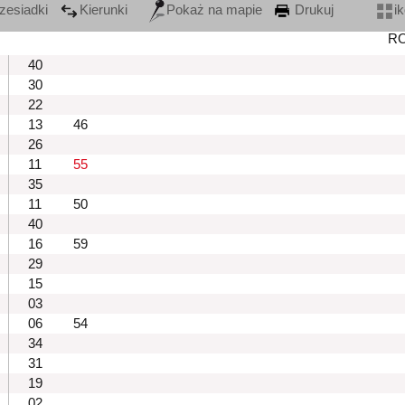
zesiadki
Kierunki
Pokaż na mapie
Drukuj
i
R
40
30
22
13
46
26
11
55
35
11
50
40
16
59
29
15
03
06
54
34
31
19
02