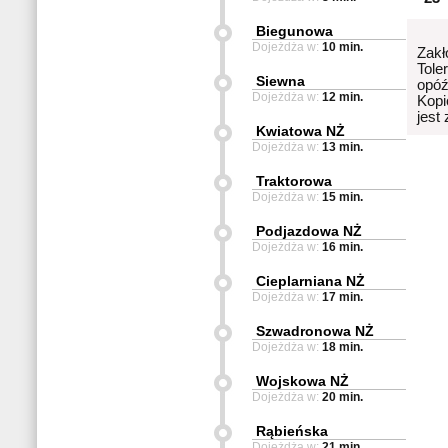
Biegunowa
Dojeżdża w:
10 min.
Zakł
Tole
Siewna
opóź
Dojeżdża w:
12 min.
Kopi
jest
Kwiatowa NŻ
Dojeżdża w:
13 min.
Traktorowa
Dojeżdża w:
15 min.
Podjazdowa NŻ
Dojeżdża w:
16 min.
Cieplarniana NŻ
Dojeżdża w:
17 min.
Szwadronowa NŻ
Dojeżdża w:
18 min.
Wojskowa NŻ
Dojeżdża w:
20 min.
Rąbieńska
Dojeżdża w:
21 min.