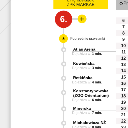
Linię obsługuje
Pr
ZPK MARKAB
6.
6
7
8
Poprzednie przystanki
9
10
Atlas Arena
11
Dojeżdża w:
1 min.
12
Kowieńska
13
Dojeżdża w:
3 min.
14
15
Retkińska
Dojeżdża w:
4 min.
16
17
Konstantynowska
(ZOO Orientarium)
18
Dojeżdża w:
6 min.
19
Minerska
20
Dojeżdża w:
7 min.
21
22
Michałowicza NŻ
Dojeżdża w:
8 min.
23