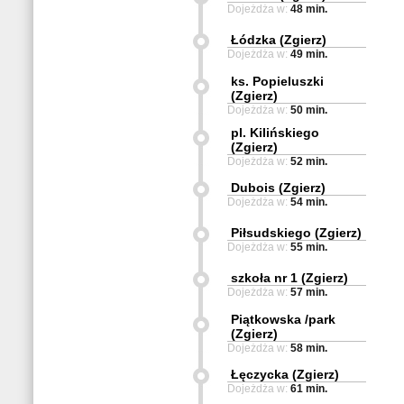
Dojeżdża w:
48 min.
Łódzka (Zgierz)
Dojeżdża w:
49 min.
ks. Popieluszki
(Zgierz)
Dojeżdża w:
50 min.
pl. Kilińskiego
(Zgierz)
Dojeżdża w:
52 min.
Dubois (Zgierz)
Dojeżdża w:
54 min.
Piłsudskiego (Zgierz)
Dojeżdża w:
55 min.
szkoła nr 1 (Zgierz)
Dojeżdża w:
57 min.
Piątkowska /park
(Zgierz)
Dojeżdża w:
58 min.
Łęczycka (Zgierz)
Dojeżdża w:
61 min.