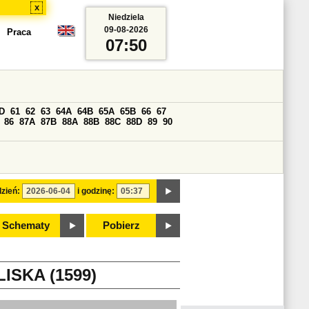
x
Niedziela
09-08-2026
Praca
07:50
D
61
62
63
64A
64B
65A
65B
66
67
86
87A
87B
88A
88B
88C
88D
89
90
zień:
i godzinę:
Schematy
Pobierz
ISKA (1599)