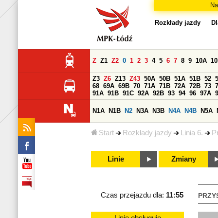
Na
Rozkłady jazdy
Dl
Z
Z1
Z2
0
1
2
3
4
5
6
7
8
9
10A
1
Z3
Z6
Z13
Z43
50A
50B
51A
51B
52
68
69A
69B
70
71A
71B
72A
72B
73
91A
91B
91C
92A
92B
93
94
96
97A
N1A
N1B
N2
N3A
N3B
N4A
N4B
N5A
Start
Rozkłady jazdy
Linia 6.
P
Linie
Zmiany
Czas przejazdu dla:
11:55
PRZY