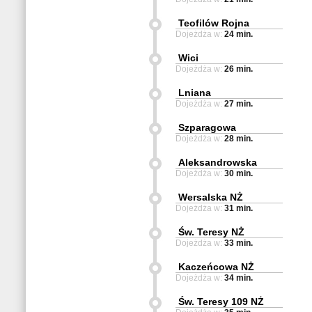
Teofilów Rojna
Dojeżdża w:
24 min.
Wici
Dojeżdża w:
26 min.
Lniana
Dojeżdża w:
27 min.
Szparagowa
Dojeżdża w:
28 min.
Aleksandrowska
Dojeżdża w:
30 min.
Wersalska NŻ
Dojeżdża w:
31 min.
Św. Teresy NŻ
Dojeżdża w:
33 min.
Kaczeńcowa NŻ
Dojeżdża w:
34 min.
Św. Teresy 109 NŻ