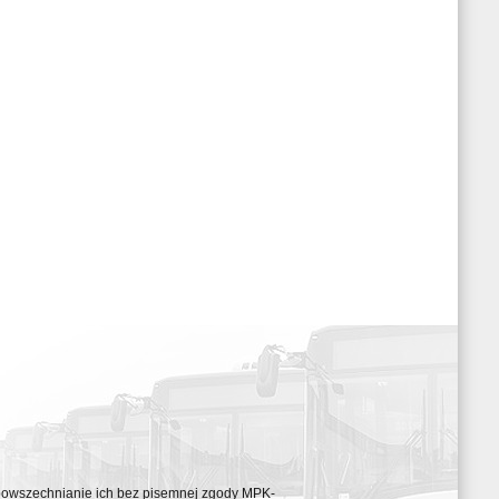
ozpowszechnianie ich bez pisemnej zgody MPK-