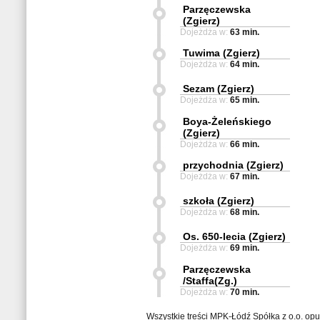
Parzęczewska
(Zgierz)
Dojeżdża w:
63 min.
Tuwima (Zgierz)
Dojeżdża w:
64 min.
Sezam (Zgierz)
Dojeżdża w:
65 min.
Boya-Żeleńskiego
(Zgierz)
Dojeżdża w:
66 min.
przychodnia (Zgierz)
Dojeżdża w:
67 min.
szkoła (Zgierz)
Dojeżdża w:
68 min.
Os. 650-lecia (Zgierz)
Dojeżdża w:
69 min.
Parzęczewska
/Staffa(Zg.)
Dojeżdża w:
70 min.
Wszystkie treści MPK-Łódź Spółka z o.o. op