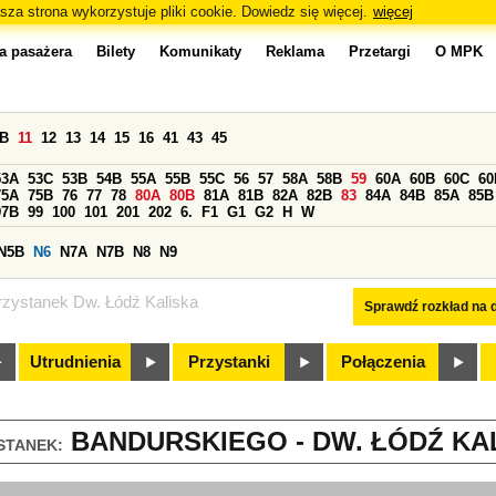
sza strona wykorzystuje pliki cookie. Dowiedz się więcej.
więcej
a pasażera
Bilety
Komunikaty
Reklama
Przetargi
O MPK
0B
11
12
13
14
15
16
41
43
45
53A
53C
53B
54B
55A
55B
55C
56
57
58A
58B
59
60A
60B
60C
60
75A
75B
76
77
78
80A
80B
81A
81B
82A
82B
83
84A
84B
85A
85B
97B
99
100
101
201
202
6.
F1
G1
G2
H
W
N5B
N6
N7A
N7B
N8
N9
rzystanek Dw. Łódź Kaliska
Sprawdź rozkład na d
Utrudnienia
Przystanki
Połączenia
BANDURSKIEGO - DW. ŁÓDŹ KAL
STANEK: