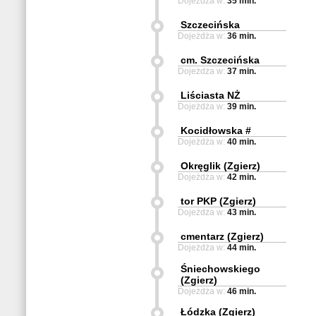
Dojeżdża w:
35 min.
Szczecińska
Dojeżdża w:
36 min.
cm. Szczecińska
Dojeżdża w:
37 min.
Liściasta NŻ
Dojeżdża w:
39 min.
Kocidłowska #
Dojeżdża w:
40 min.
Okręglik (Zgierz)
Dojeżdża w:
42 min.
tor PKP (Zgierz)
Dojeżdża w:
43 min.
cmentarz (Zgierz)
Dojeżdża w:
44 min.
Śniechowskiego
(Zgierz)
Dojeżdża w:
46 min.
Łódzka (Zgierz)