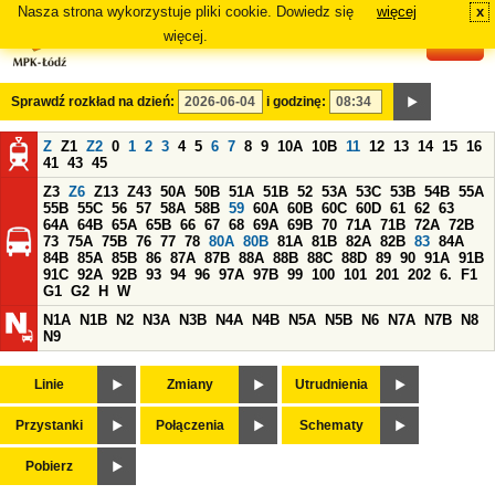
Nasza strona wykorzystuje pliki cookie. Dowiedz się
więcej
x
#
więcej.
Sprawdź rozkład na dzień:
i godzinę:
Z
Z1
Z2
0
1
2
3
4
5
6
7
8
9
10A
10B
11
12
13
14
15
16
41
43
45
Z3
Z6
Z13
Z43
50A
50B
51A
51B
52
53A
53C
53B
54B
55A
55B
55C
56
57
58A
58B
59
60A
60B
60C
60D
61
62
63
64A
64B
65A
65B
66
67
68
69A
69B
70
71A
71B
72A
72B
73
75A
75B
76
77
78
80A
80B
81A
81B
82A
82B
83
84A
84B
85A
85B
86
87A
87B
88A
88B
88C
88D
89
90
91A
91B
91C
92A
92B
93
94
96
97A
97B
99
100
101
201
202
6.
F1
G1
G2
H
W
N1A
N1B
N2
N3A
N3B
N4A
N4B
N5A
N5B
N6
N7A
N7B
N8
N9
Linie
Zmiany
Utrudnienia
Przystanki
Połączenia
Schematy
Pobierz