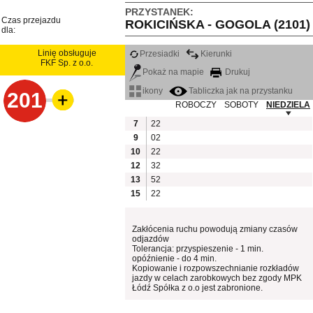
PRZYSTANEK:
Czas przejazdu
ROKICIŃSKA - GOGOLA (2101)
dla:
Linię obsługuje
Przesiadki
Kierunki
FKF Sp. z o.o.
Pokaż na mapie
Drukuj
ikony
Tabliczka jak na przystanku
201
ROBOCZY
SOBOTY
NIEDZIELA
7
22
9
02
10
22
12
32
13
52
15
22
Zakłócenia ruchu powodują zmiany czasów
odjazdów
Tolerancja: przyspieszenie - 1 min.
opóźnienie - do 4 min.
Kopiowanie i rozpowszechnianie rozkładów
jazdy w celach zarobkowych bez zgody MPK
Łódź Spółka z o.o jest zabronione.