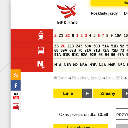
Na
Rozkłady jazdy
Dl
Z
Z1
Z2
0
1
2
3
4
5
6
7
8
9
10A
1
Z3
Z6
Z13
Z43
50A
50B
51A
51B
52
68
69A
69B
70
71A
71B
72A
72B
73
91A
91B
91C
92A
92B
93
94
96
97A
N1A
N1B
N2
N3A
N3B
N4A
N4B
N5A
Start
Rozkłady jazdy
Linia 201
Linie
Zmiany
Czas przejazdu dla:
13:58
PRZY