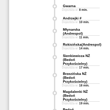
Gwarna
Dojeżdża w:
8 min.
Andrzejki #
Dojeżdża w:
10 min.
Młynarska
(Andrespol)
Dojeżdża w:
11 min.
Rokicińska(Andrespol)
Dojeżdża w:
14 min.
Sienkiewicza NŻ
(Bedoń
Przykościelny)
Dojeżdża w:
17 min.
Brzezińska NŻ
(Bedoń
Przykościelny)
Dojeżdża w:
18 min.
Magdalenki NŻ
(Bedoń
Przykościelny)
Dojeżdża w:
19 min.
Bedoń