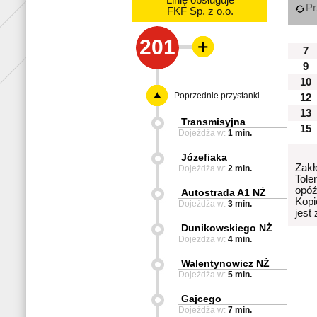
Linię obsługuje
Pr
FKF Sp. z o.o.
201
7
9
10
Poprzednie przystanki
12
13
Transmisyjna
15
Dojeżdża w:
1 min.
Józefiaka
Zakł
Dojeżdża w:
2 min.
Tole
opóź
Autostrada A1 NŻ
Kopi
Dojeżdża w:
3 min.
jest
Dunikowskiego NŻ
Dojeżdża w:
4 min.
Walentynowicz NŻ
Dojeżdża w:
5 min.
Gajcego
Dojeżdża w:
7 min.