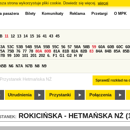
sza strona wykorzystuje pliki cookie. Dowiedz się więcej.
więcej
a pasażera
Bilety
Komunikaty
Reklama
Przetargi
O MPK
0B
11
12
13
14
15
16
41
43
45
53A
53C
53B
54B
55A
55B
55C
56
57
58A
58B
59
60A
60B
60C
60
75A
75B
76
77
78
80A
80B
81A
81B
82A
82B
83
84A
84B
85A
85B
97B
99
100
101
201
202
6.
F1
G1
G2
H
W
N5B
N6
N7A
N7B
N8
N9
Przystanek Hetmańska NŻ
Sprawdź rozkład na d
Utrudnienia
Przystanki
Połączenia
ROKICIŃSKA - HETMAŃSKA NŻ (1
STANEK: