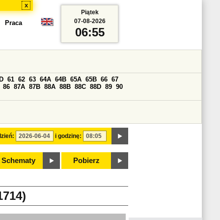
x
Piątek
07-08-2026
Praca
06:55
D
61
62
63
64A
64B
65A
65B
66
67
86
87A
87B
88A
88B
88C
88D
89
90
zień:
i godzinę:
Schematy
Pobierz
714)