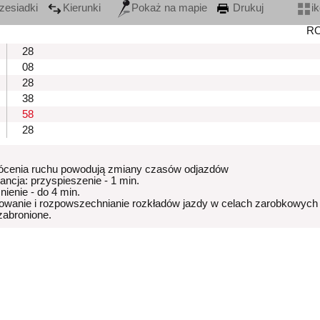
zesiadki
Kierunki
Pokaż na mapie
Drukuj
i
R
28
08
28
38
58
28
ócenia ruchu powodują zmiany czasów odjazdów
rancja: przyspieszenie - 1 min.
nienie - do 4 min.
owanie i rozpowszechnianie rozkładów jazdy w celach zarobkowych
 zabronione.