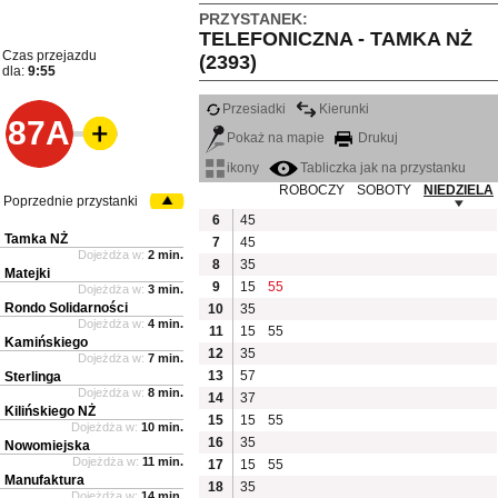
PRZYSTANEK:
TELEFONICZNA - TAMKA NŻ
Czas przejazdu
(2393)
dla:
9:55
Przesiadki
Kierunki
87A
Pokaż na mapie
Drukuj
ikony
Tabliczka jak na przystanku
ROBOCZY
SOBOTY
NIEDZIELA
Poprzednie przystanki
6
45
Tamka NŻ
7
45
Dojeżdża w:
2 min.
8
35
Matejki
9
15
55
Dojeżdża w:
3 min.
Rondo Solidarności
10
35
Dojeżdża w:
4 min.
11
15
55
Kamińskiego
12
35
Dojeżdża w:
7 min.
13
57
Sterlinga
Dojeżdża w:
8 min.
14
37
Kilińskiego NŻ
15
15
55
Dojeżdża w:
10 min.
16
35
Nowomiejska
Dojeżdża w:
11 min.
17
15
55
Manufaktura
18
35
Dojeżdża w:
14 min.