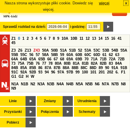
Nasza strona wykorzystuje pliki cookie. Dowiedz się
więcej
x
#
więcej.
Sprawdź rozkład na dzień:
i godzinę:
Z1
0
1
2
3
4
5
6
7
8
9
10A
10B
11
12
13
14
15
16
41
45
Z3
Z6
Z13
Z43
50A
50B
51A
51B
52
53A
53C
53B
54B
55A
55B
55C
56
57
58A
58B
59
60A
60B
60C
60D
61
62
63
64A
64B
65A
65B
66
67
68
69A
69B
70
71A
71B
72A
72B
73
75A
75B
76
77
78
80A
80B
81A
81B
82A
82B
83
84A
84B
85A
85B
86
87A
87B
88A
88B
88C
88D
89
90
91A
91B
91C
92A
92B
93
94
96
97A
97B
99
100
101
201
202
6.
F1
G1
G2
H
W
N1A
N1B
N2
N3A
N3B
N4A
N4B
N5A
N5B
N6
N7A
N7B
N8
N9
Linie
Zmiany
Utrudnienia
Przystanki
Połączenia
Schematy
Pobierz