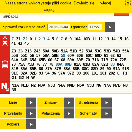
Nasza strona wykorzystuje pliki cookie. Dowiedz się
więcej
x
#
więcej.
Sprawdź rozkład na dzień:
i godzinę:
Z
Z1
Z2
0
1
2
3
4
5
6
7
8
9
10A
10B
11
12
13
14
15
16
41
43
45
Z3
Z6
Z13
Z43
50A
50B
51A
51B
52
53A
53C
53B
54B
55A
55B
55C
56
57
58A
58B
59
60A
60B
60C
60D
61
62
63
64A
64B
65A
65B
66
67
68
69A
69B
70
71A
71B
72A
72B
73
75A
75B
76
77
78
80A
80B
81A
81B
82A
82B
83
84A
84B
85A
85B
86
87A
87B
88A
88B
88C
88D
89
90
91A
91B
91C
92A
92B
93
94
96
97A
97B
99
100
101
201
202
6.
F1
G1
G2
H
W
N1A
N1B
N2
N3A
N3B
N4A
N4B
N5A
N5B
N6
N7A
N7B
N8
N9
Linie
Zmiany
Utrudnienia
Przystanki
Połączenia
Schematy
Pobierz