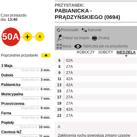
PRZYSTANEK:
PABIANICKA -
Czas przejazdu
PRĄDZYŃSKIEGO (0694)
dla:
13:40
Przesiadki
Kierunki
50A
A
Pokaż na mapie
Drukuj
ikony
Tabliczka jak na przystanku
ROBOCZY
SOBOTY
NIEDZIELA
Poprzednie przystanki
6
02A
3 Maja
8
27A
Dojeżdża w:
2 min.
9
27A
Dubois
11
42A
Dojeżdża w:
3 min.
Pabianicka
13
42A
Dojeżdża w:
6 min.
15
27A
Municypalna
17
27A
Dojeżdża w:
7 min.
18
27A
Przestrzenna
Dojeżdża w:
8 min.
19
42A
Farna
22
27A
Dojeżdża w:
9 min.
Popioły
A
Dojeżdża w:
10 min.
Cienista NŻ
Zakłócenia ruchu powodują zmiany czasów
Dojeżdża w:
11 min.