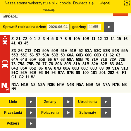
Nasza strona wykorzystuje pliki cookie. Dowiedz się
więcej
x
#
więcej.
Sprawdź rozkład na dzień:
i godzinę:
Z
Z1
Z2
0
1
2
3
4
5
6
7
8
9
10A
10B
11
12
13
14
15
16
41
43
45
Z3
Z6
Z13
Z43
50A
50B
51A
51B
52
53A
53C
53B
54B
55A
55B
55C
56
57
58A
58B
59
60A
60B
60C
60D
61
62
63
64A
64B
65A
65B
66
67
68
69A
69B
70
71A
71B
72A
72B
73
75A
75B
76
77
78
80A
80B
81A
81B
82A
82B
83
84A
84B
85A
85B
86
87A
87B
88A
88B
88C
88D
89
90
91A
91B
91C
92A
92B
93
94
96
97A
97B
99
100
101
201
202
6.
F1
G1
G2
H
W
N1A
N1B
N2
N3A
N3B
N4A
N4B
N5A
N5B
N6
N7A
N7B
N8
N9
Linie
Zmiany
Utrudnienia
Przystanki
Połączenia
Schematy
Pobierz