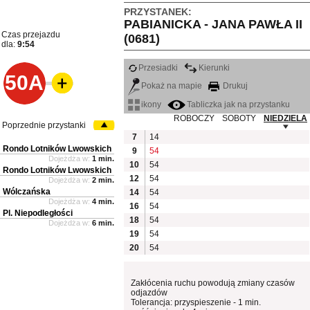
PRZYSTANEK:
PABIANICKA - JANA PAWŁA II
Czas przejazdu
(0681)
dla:
9:54
Przesiadki
Kierunki
50A
Pokaż na mapie
Drukuj
ikony
Tabliczka jak na przystanku
ROBOCZY
SOBOTY
NIEDZIELA
Poprzednie przystanki
7
14
Rondo Lotników Lwowskich
9
54
Dojeżdża w:
1 min.
10
54
Rondo Lotników Lwowskich
12
54
Dojeżdża w:
2 min.
Wólczańska
14
54
Dojeżdża w:
4 min.
16
54
Pl. Niepodległości
18
54
Dojeżdża w:
6 min.
19
54
20
54
Zakłócenia ruchu powodują zmiany czasów
odjazdów
Tolerancja: przyspieszenie - 1 min.