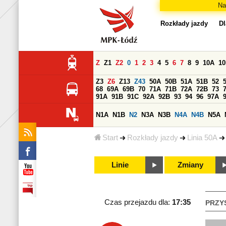
Na
Rozkłady jazdy
Dl
Z
Z1
Z2
0
1
2
3
4
5
6
7
8
9
10A
1
Z3
Z6
Z13
Z43
50A
50B
51A
51B
52
68
69A
69B
70
71A
71B
72A
72B
73
91A
91B
91C
92A
92B
93
94
96
97A
N1A
N1B
N2
N3A
N3B
N4A
N4B
N5A
Start
Rozkłady jazdy
Linia 50A
Linie
Zmiany
Czas przejazdu dla:
17:35
PRZY