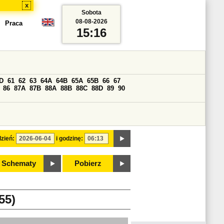
x
Sobota
08-08-2026
Praca
15:16
D
61
62
63
64A
64B
65A
65B
66
67
86
87A
87B
88A
88B
88C
88D
89
90
zień:
i godzinę:
Schematy
Pobierz
55)