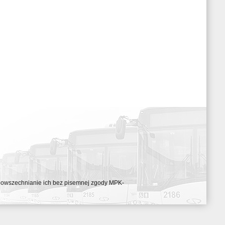
ozpowszechnianie ich bez pisemnej zgody MPK-