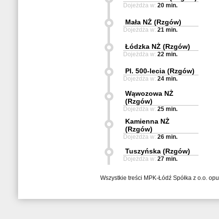
Dojeżdża w:
20 min.
Mała NŻ (Rzgów)
Dojeżdża w:
21 min.
Łódzka NŻ (Rzgów)
Dojeżdża w:
22 min.
Pl. 500-lecia (Rzgów)
Dojeżdża w:
24 min.
Wąwozowa NŻ
(Rzgów)
Dojeżdża w:
25 min.
Kamienna NŻ
(Rzgów)
Dojeżdża w:
26 min.
Tuszyńska (Rzgów)
Dojeżdża w:
27 min.
Wszystkie treści MPK-Łódź Spółka z o.o. op