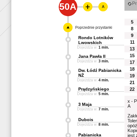
Pr
50A
A
5
Poprzednie przystanki
8
9
Rondo Lotników
11
Lwowskich
Dojeżdża w:
1 min.
13
15
Jana Pawła II
Dojeżdża w:
3 min.
17
18
Dw. Łódź Pabianicka
NŻ
19
Dojeżdża w:
4 min.
21
Prądzyńskiego
22
Dojeżdża w:
5 min.
x - 
3 Maja
A
Dojeżdża w:
7 min.
Zakł
Dubois
Tole
Dojeżdża w:
8 min.
opóź
Kopi
Pabianicka
jest