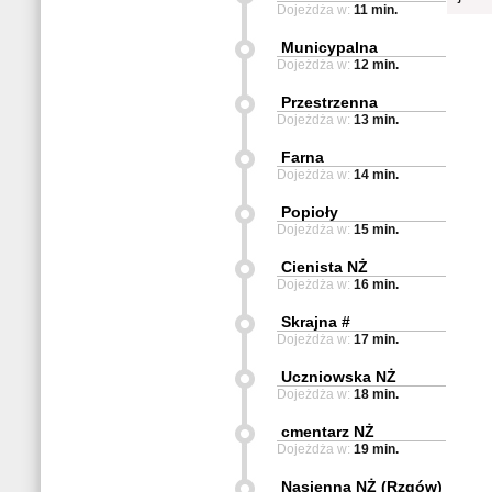
Dojeżdża w:
11 min.
Municypalna
Dojeżdża w:
12 min.
Przestrzenna
Dojeżdża w:
13 min.
Farna
Dojeżdża w:
14 min.
Popioły
Dojeżdża w:
15 min.
Cienista NŻ
Dojeżdża w:
16 min.
Skrajna #
Dojeżdża w:
17 min.
Uczniowska NŻ
Dojeżdża w:
18 min.
cmentarz NŻ
Dojeżdża w:
19 min.
Nasienna NŻ (Rzgów)