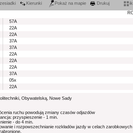
zesiadki
Kierunki
Pokaż na mapie
Drukuj
i
R
57A
22A
22A
37A
37A
22A
22A
22A
37A
05x
22A
Politechniki, Obywatelską, Nowe Sady
ócenia ruchu powodują zmiany czasów odjazdów
rancja: przyspieszenie - 1 min.
nienie - do 4 min.
owanie i rozpowszechnianie rozkładów jazdy w celach zarobkowych
 zabronione.