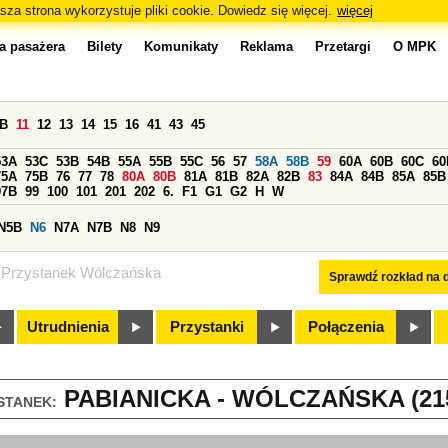
sza strona wykorzystuje pliki cookie. Dowiedz się więcej.
więcej
a pasażera
Bilety
Komunikaty
Reklama
Przetargi
O MPK
0B
11
12
13
14
15
16
41
43
45
53A
53C
53B
54B
55A
55B
55C
56
57
58A
58B
59
60A
60B
60C
60
75A
75B
76
77
78
80A
80B
81A
81B
82A
82B
83
84A
84B
85A
85B
97B
99
100
101
201
202
6.
F1
G1
G2
H
W
N5B
N6
N7A
N7B
N8
N9
Przystanek Wólczańska
Sprawdź rozkład na d
Utrudnienia
Przystanki
Połączenia
PABIANICKA - WÓLCZAŃSKA (21
STANEK: