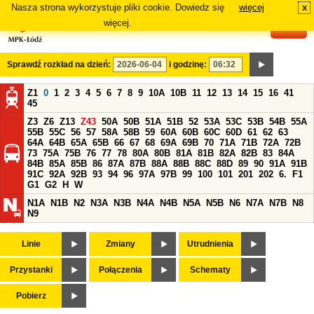
Nasza strona wykorzystuje pliki cookie. Dowiedz się
więcej
x
#
więcej.
Sprawdź rozkład na dzień:
i godzinę:
Z1
0
1
2
3
4
5
6
7
8
9
10A
10B
11
12
13
14
15
16
41
45
Z3
Z6
Z13
Z43
50A
50B
51A
51B
52
53A
53C
53B
54B
55A
55B
55C
56
57
58A
58B
59
60A
60B
60C
60D
61
62
63
64A
64B
65A
65B
66
67
68
69A
69B
70
71A
71B
72A
72B
73
75A
75B
76
77
78
80A
80B
81A
81B
82A
82B
83
84A
84B
85A
85B
86
87A
87B
88A
88B
88C
88D
89
90
91A
91B
91C
92A
92B
93
94
96
97A
97B
99
100
101
201
202
6.
F1
G1
G2
H
W
N1A
N1B
N2
N3A
N3B
N4A
N4B
N5A
N5B
N6
N7A
N7B
N8
N9
Linie
Zmiany
Utrudnienia
Przystanki
Połączenia
Schematy
Pobierz