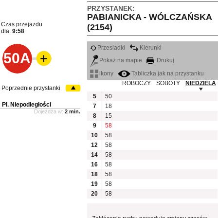
PRZYSTANEK:
PABIANICKA - WÓLCZAŃSKA
Czas przejazdu
(2154)
dla:
9:58
Przesiadki
Kierunki
50A
Pokaż na mapie
Drukuj
ikony
Tabliczka jak na przystanku
ROBOCZY
SOBOTY
NIEDZIELA
Poprzednie przystanki
5
50
Pl. Niepodległości
7
18
Dojeżdża w:
2 min.
8
15
9
58
10
58
12
58
14
58
16
58
18
58
19
58
20
58