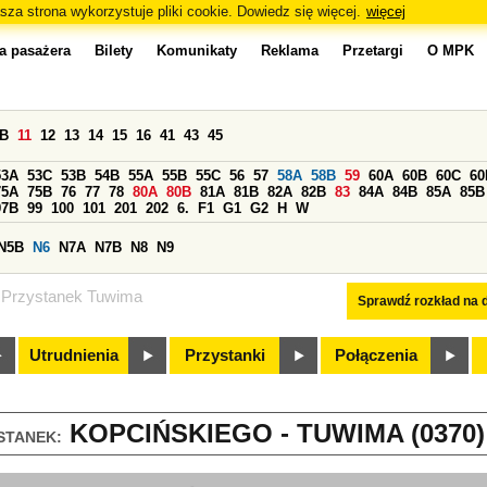
sza strona wykorzystuje pliki cookie. Dowiedz się więcej.
więcej
a pasażera
Bilety
Komunikaty
Reklama
Przetargi
O MPK
0B
11
12
13
14
15
16
41
43
45
53A
53C
53B
54B
55A
55B
55C
56
57
58A
58B
59
60A
60B
60C
60
75A
75B
76
77
78
80A
80B
81A
81B
82A
82B
83
84A
84B
85A
85B
97B
99
100
101
201
202
6.
F1
G1
G2
H
W
N5B
N6
N7A
N7B
N8
N9
Przystanek Tuwima
Sprawdź rozkład na d
Utrudnienia
Przystanki
Połączenia
KOPCIŃSKIEGO - TUWIMA (0370)
STANEK: