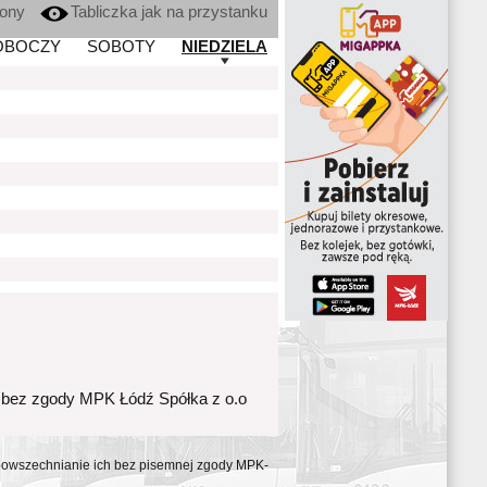
kony
Tabliczka jak na przystanku
OBOCZY
SOBOTY
NIEDZIELA
 bez zgody MPK Łódź Spółka z o.o
ozpowszechnianie ich bez pisemnej zgody MPK-