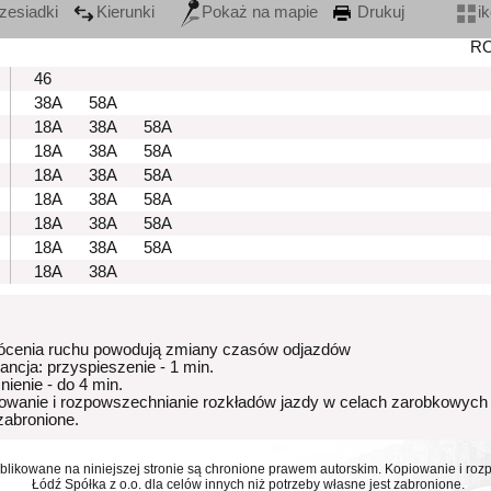
zesiadki
Kierunki
Pokaż na mapie
Drukuj
i
R
46
38A
58A
18A
38A
58A
18A
38A
58A
18A
38A
58A
18A
38A
58A
18A
38A
58A
18A
38A
58A
18A
38A
ócenia ruchu powodują zmiany czasów odjazdów
rancja: przyspieszenie - 1 min.
nienie - do 4 min.
owanie i rozpowszechnianie rozkładów jazdy w celach zarobkowych
 zabronione.
ublikowane na niniejszej stronie są chronione prawem autorskim. Kopiowanie i r
Łódź Spółka z o.o. dla celów innych niż potrzeby własne jest zabronione.