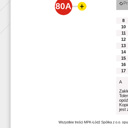
Pr
80A
8
10
11
12
13
14
15
16
17
A
Zakł
Tole
opóź
Kopi
jest
Wszystkie treści MPK-Łódź Spółka z o.o. op