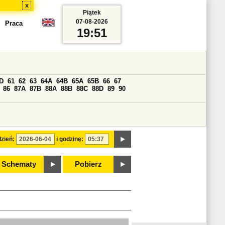
x
Piątek
07-08-2026
Praca
19:51
D
61
62
63
64A
64B
65A
65B
66
67
86
87A
87B
88A
88B
88C
88D
89
90
zień:
i godzinę:
Schematy
Pobierz