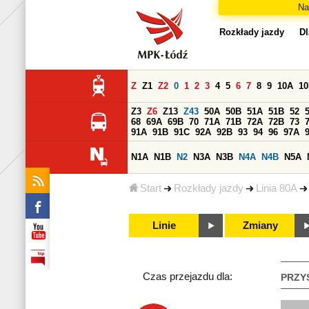
Na
Rozkłady jazdy
Dl
Z
Z1
Z2
0
1
2
3
4
5
6
7
8
9
10A
1
Z3
Z6
Z13
Z43
50A
50B
51A
51B
52
68
69A
69B
70
71A
71B
72A
72B
73
91A
91B
91C
92A
92B
93
94
96
97A
N1A
N1B
N2
N3A
N3B
N4A
N4B
N5A
Start
Rozkłady jazdy
Linia 80A
Linie
Zmiany
Czas przejazdu dla:
PRZY