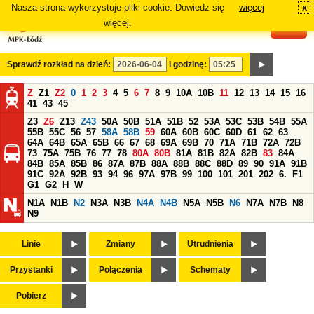
Nasza strona wykorzystuje pliki cookie. Dowiedz się
więcej
x
#
więcej.
Sprawdź rozkład na dzień:
i godzinę:
Z
Z1
Z2
0
1
2
3
4
5
6
7
8
9
10A
10B
11
12
13
14
15
16
41
43
45
Z3
Z6
Z13
Z43
50A
50B
51A
51B
52
53A
53C
53B
54B
55A
55B
55C
56
57
58A
58B
59
60A
60B
60C
60D
61
62
63
64A
64B
65A
65B
66
67
68
69A
69B
70
71A
71B
72A
72B
73
75A
75B
76
77
78
80A
80B
81A
81B
82A
82B
83
84A
84B
85A
85B
86
87A
87B
88A
88B
88C
88D
89
90
91A
91B
91C
92A
92B
93
94
96
97A
97B
99
100
101
201
202
6.
F1
G1
G2
H
W
N1A
N1B
N2
N3A
N3B
N4A
N4B
N5A
N5B
N6
N7A
N7B
N8
N9
Linie
Zmiany
Utrudnienia
Przystanki
Połączenia
Schematy
Pobierz