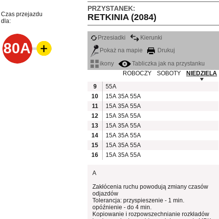
PRZYSTANEK:
Czas przejazdu
RETKINIA (2084)
dla:
Przesiadki
Kierunki
80A
Pokaż na mapie
Drukuj
ikony
Tabliczka jak na przystanku
ROBOCZY
SOBOTY
NIEDZIELA
9
55A
10
15A
35A
55A
11
15A
35A
55A
12
15A
35A
55A
13
15A
35A
55A
14
15A
35A
55A
15
15A
35A
55A
16
15A
35A
55A
A
Zakłócenia ruchu powodują zmiany czasów
odjazdów
Tolerancja: przyspieszenie - 1 min.
opóźnienie - do 4 min.
Kopiowanie i rozpowszechnianie rozkładów