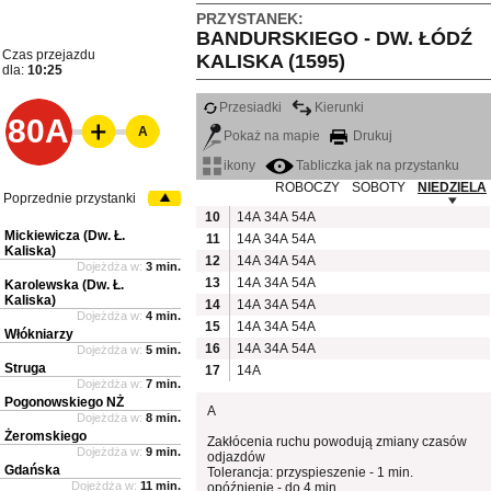
PRZYSTANEK:
BANDURSKIEGO - DW. ŁÓDŹ
Czas przejazdu
KALISKA (1595)
dla:
10:25
Przesiadki
Kierunki
80A
A
Pokaż na mapie
Drukuj
ikony
Tabliczka jak na przystanku
ROBOCZY
SOBOTY
NIEDZIELA
Poprzednie przystanki
10
14A
34A
54A
Mickiewicza (Dw. Ł.
11
14A
34A
54A
Kaliska)
12
14A
34A
54A
Dojeżdża w:
3 min.
13
14A
34A
54A
Karolewska (Dw. Ł.
Kaliska)
14
14A
34A
54A
Dojeżdża w:
4 min.
15
14A
34A
54A
Włókniarzy
16
14A
34A
54A
Dojeżdża w:
5 min.
Struga
17
14A
Dojeżdża w:
7 min.
Pogonowskiego NŻ
A
Dojeżdża w:
8 min.
Żeromskiego
Zakłócenia ruchu powodują zmiany czasów
Dojeżdża w:
9 min.
odjazdów
Gdańska
Tolerancja: przyspieszenie - 1 min.
Dojeżdża w:
11 min.
opóźnienie - do 4 min.