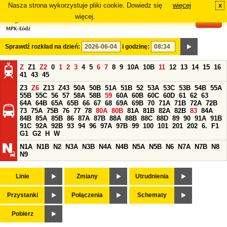
Nasza strona wykorzystuje pliki cookie. Dowiedz się
więcej
x
#
więcej.
Sprawdź rozkład na dzień:
i godzinę:
Z
Z1
Z2
0
1
2
3
4
5
6
7
8
9
10A
10B
11
12
13
14
15
16
41
43
45
Z3
Z6
Z13
Z43
50A
50B
51A
51B
52
53A
53C
53B
54B
55A
55B
55C
56
57
58A
58B
59
60A
60B
60C
60D
61
62
63
64A
64B
65A
65B
66
67
68
69A
69B
70
71A
71B
72A
72B
73
75A
75B
76
77
78
80A
80B
81A
81B
82A
82B
83
84A
84B
85A
85B
86
87A
87B
88A
88B
88C
88D
89
90
91A
91B
91C
92A
92B
93
94
96
97A
97B
99
100
101
201
202
6.
F1
G1
G2
H
W
N1A
N1B
N2
N3A
N3B
N4A
N4B
N5A
N5B
N6
N7A
N7B
N8
N9
Linie
Zmiany
Utrudnienia
Przystanki
Połączenia
Schematy
Pobierz