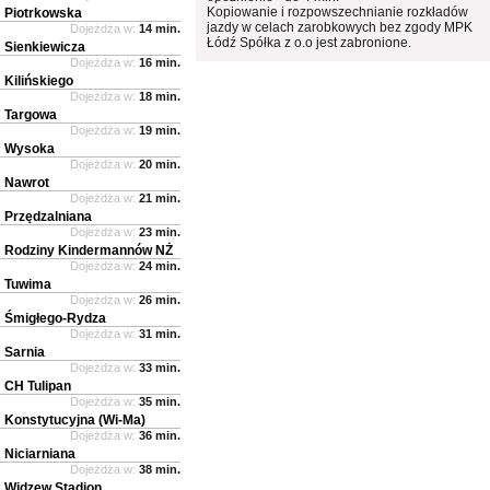
Kopiowanie i rozpowszechnianie rozkładów
Piotrkowska
jazdy w celach zarobkowych bez zgody MPK
Dojeżdża w:
14 min.
Łódź Spółka z o.o jest zabronione.
Sienkiewicza
Dojeżdża w:
16 min.
Kilińskiego
Dojeżdża w:
18 min.
Targowa
Dojeżdża w:
19 min.
Wysoka
Dojeżdża w:
20 min.
Nawrot
Dojeżdża w:
21 min.
Przędzalniana
Dojeżdża w:
23 min.
Rodziny Kindermannów NŻ
Dojeżdża w:
24 min.
Tuwima
Dojeżdża w:
26 min.
Śmigłego-Rydza
Dojeżdża w:
31 min.
Sarnia
Dojeżdża w:
33 min.
CH Tulipan
Dojeżdża w:
35 min.
Konstytucyjna (Wi-Ma)
Dojeżdża w:
36 min.
Niciarniana
Dojeżdża w:
38 min.
Widzew Stadion