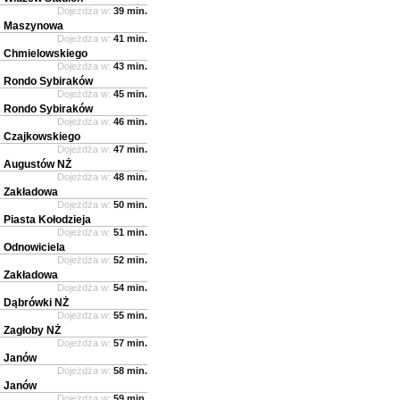
Dojeżdża w:
39 min.
Maszynowa
Dojeżdża w:
41 min.
Chmielowskiego
Dojeżdża w:
43 min.
Rondo Sybiraków
Dojeżdża w:
45 min.
Rondo Sybiraków
Dojeżdża w:
46 min.
Czajkowskiego
Dojeżdża w:
47 min.
Augustów NŻ
Dojeżdża w:
48 min.
Zakładowa
Dojeżdża w:
50 min.
Piasta Kołodzieja
Dojeżdża w:
51 min.
Odnowiciela
Dojeżdża w:
52 min.
Zakładowa
Dojeżdża w:
54 min.
Dąbrówki NŻ
Dojeżdża w:
55 min.
Zagłoby NŻ
Dojeżdża w:
57 min.
Janów
Dojeżdża w:
58 min.
Janów
Dojeżdża w:
59 min.