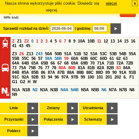
Nasza strona wykorzystuje pliki cookie. Dowiedz się
więcej
x
#
więcej.
Sprawdź rozkład na dzień:
i godzinę:
Z
Z1
Z2
0
1
2
3
4
5
6
7
8
9
10A
10B
11
12
13
14
15
16
41
43
45
Z3
Z6
Z13
Z43
50A
50B
51A
51B
52
53A
53C
53B
54B
55A
55B
55C
56
57
58A
58B
59
60A
60B
60C
60D
61
62
63
64A
64B
65A
65B
66
67
68
69A
69B
70
71A
71B
72A
72B
73
75A
75B
76
77
78
80A
80B
81A
81B
82A
82B
83
84A
84B
85A
85B
86
87A
87B
88A
88B
88C
88D
89
90
91A
91B
91C
92A
92B
93
94
96
97A
97B
99
100
101
201
202
6.
F1
G1
G2
H
W
N1A
N1B
N2
N3A
N3B
N4A
N4B
N5A
N5B
N6
N7A
N7B
N8
N9
Linie
Zmiany
Utrudnienia
Przystanki
Połączenia
Schematy
Pobierz