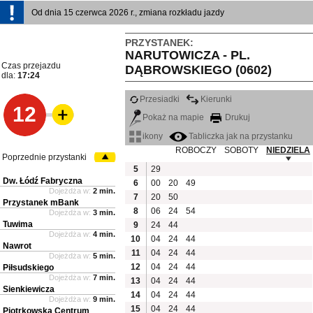
Od dnia 15 czerwca 2026 r., zmiana rozkładu jazdy
PRZYSTANEK:
NARUTOWICZA - PL.
Czas przejazdu
DĄBROWSKIEGO (0602)
dla:
17:24
Przesiadki
Kierunki
12
Pokaż na mapie
Drukuj
ikony
Tabliczka jak na przystanku
ROBOCZY
SOBOTY
NIEDZIELA
Poprzednie przystanki
5
29
Dw. Łódź Fabryczna
6
00
20
49
Dojeżdża w:
2 min.
7
20
50
Przystanek mBank
8
06
24
54
Dojeżdża w:
3 min.
Tuwima
9
24
44
Dojeżdża w:
4 min.
10
04
24
44
Nawrot
11
04
24
44
Dojeżdża w:
5 min.
12
04
24
44
Piłsudskiego
Dojeżdża w:
7 min.
13
04
24
44
Sienkiewicza
14
04
24
44
Dojeżdża w:
9 min.
15
04
24
44
Piotrkowska Centrum