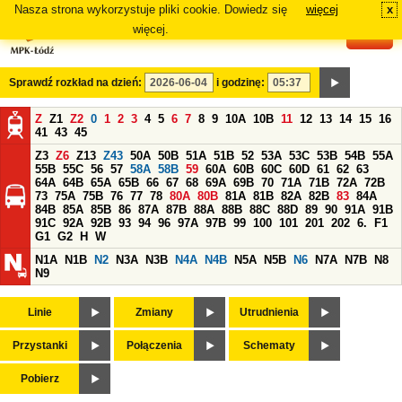
Nasza strona wykorzystuje pliki cookie. Dowiedz się
więcej
x
#
więcej.
Sprawdź rozkład na dzień:
i godzinę:
Z
Z1
Z2
0
1
2
3
4
5
6
7
8
9
10A
10B
11
12
13
14
15
16
41
43
45
Z3
Z6
Z13
Z43
50A
50B
51A
51B
52
53A
53C
53B
54B
55A
55B
55C
56
57
58A
58B
59
60A
60B
60C
60D
61
62
63
64A
64B
65A
65B
66
67
68
69A
69B
70
71A
71B
72A
72B
73
75A
75B
76
77
78
80A
80B
81A
81B
82A
82B
83
84A
84B
85A
85B
86
87A
87B
88A
88B
88C
88D
89
90
91A
91B
91C
92A
92B
93
94
96
97A
97B
99
100
101
201
202
6.
F1
G1
G2
H
W
N1A
N1B
N2
N3A
N3B
N4A
N4B
N5A
N5B
N6
N7A
N7B
N8
N9
Linie
Zmiany
Utrudnienia
Przystanki
Połączenia
Schematy
Pobierz