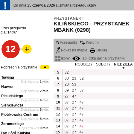
Od dnia 15 czerwca 2026 r., zmiana rozkładu jazdy
PRZYSTANEK:
KILIŃSKIEGO - PRZYSTANEK
Czas przejazdu
MBANK (0298)
dla:
14:47
Przesiadki
Kierunki
12
Pokaż na mapie
Drukuj
ikony
Tabliczka jak na przystanku
ROBOCZY
SOBOTY
NIEDZIELA
Poprzednie przystanki
5
32
Tuwima
6
03
23
52
Dojeżdża w:
1 min.
7
23
53
Nawrot
8
09
27
57
Dojeżdża w:
2 min.
Piłsudskiego
9
27
47
Dojeżdża w:
4 min.
10
07
27
47
Sienkiewicza
11
07
27
47
Dojeżdża w:
6 min.
12
07
27
47
Piotrkowska Centrum
Dojeżdża w:
8 min.
13
07
27
47
Żeromskiego
14
07
27
47
Dojeżdża w:
10 min.
15
07
27
47
Dw. Łódź Kaliska