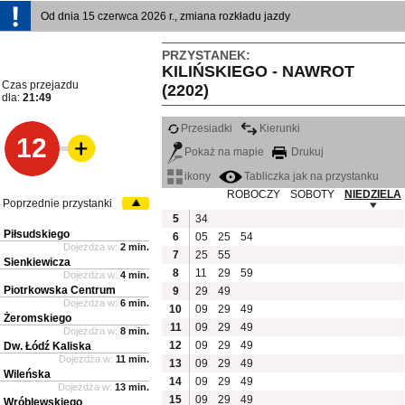
Od dnia 15 czerwca 2026 r., zmiana rozkładu jazdy
PRZYSTANEK:
KILIŃSKIEGO - NAWROT
Czas przejazdu
(2202)
dla:
21:49
Przesiadki
Kierunki
12
Pokaż na mapie
Drukuj
ikony
Tabliczka jak na przystanku
ROBOCZY
SOBOTY
NIEDZIELA
Poprzednie przystanki
5
34
Piłsudskiego
6
05
25
54
Dojeżdża w:
2 min.
7
25
55
Sienkiewicza
8
11
29
59
Dojeżdża w:
4 min.
Piotrkowska Centrum
9
29
49
Dojeżdża w:
6 min.
10
09
29
49
Żeromskiego
11
09
29
49
Dojeżdża w:
8 min.
12
09
29
49
Dw. Łódź Kaliska
Dojeżdża w:
11 min.
13
09
29
49
Wileńska
14
09
29
49
Dojeżdża w:
13 min.
15
09
29
49
Wróblewskiego