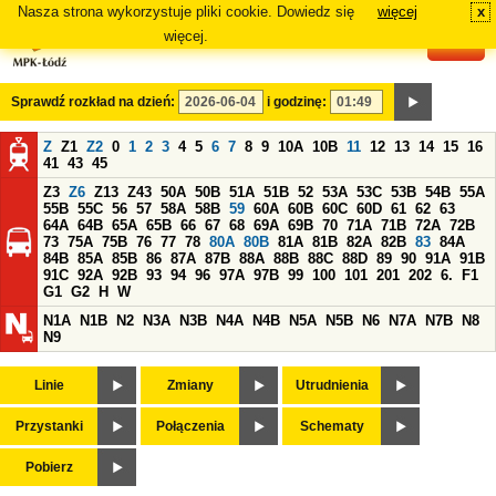
Nasza strona wykorzystuje pliki cookie. Dowiedz się
więcej
x
#
więcej.
Sprawdź rozkład na dzień:
i godzinę:
Z
Z1
Z2
0
1
2
3
4
5
6
7
8
9
10A
10B
11
12
13
14
15
16
41
43
45
Z3
Z6
Z13
Z43
50A
50B
51A
51B
52
53A
53C
53B
54B
55A
55B
55C
56
57
58A
58B
59
60A
60B
60C
60D
61
62
63
64A
64B
65A
65B
66
67
68
69A
69B
70
71A
71B
72A
72B
73
75A
75B
76
77
78
80A
80B
81A
81B
82A
82B
83
84A
84B
85A
85B
86
87A
87B
88A
88B
88C
88D
89
90
91A
91B
91C
92A
92B
93
94
96
97A
97B
99
100
101
201
202
6.
F1
G1
G2
H
W
N1A
N1B
N2
N3A
N3B
N4A
N4B
N5A
N5B
N6
N7A
N7B
N8
N9
Linie
Zmiany
Utrudnienia
Przystanki
Połączenia
Schematy
Pobierz