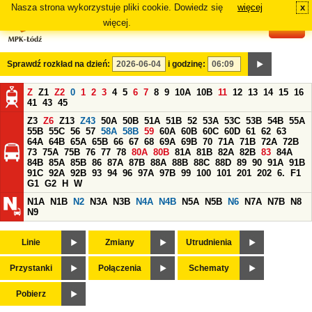
Nasza strona wykorzystuje pliki cookie. Dowiedz się
więcej
x
#
więcej.
Sprawdź rozkład na dzień:
i godzinę:
Z
Z1
Z2
0
1
2
3
4
5
6
7
8
9
10A
10B
11
12
13
14
15
16
41
43
45
Z3
Z6
Z13
Z43
50A
50B
51A
51B
52
53A
53C
53B
54B
55A
55B
55C
56
57
58A
58B
59
60A
60B
60C
60D
61
62
63
64A
64B
65A
65B
66
67
68
69A
69B
70
71A
71B
72A
72B
73
75A
75B
76
77
78
80A
80B
81A
81B
82A
82B
83
84A
84B
85A
85B
86
87A
87B
88A
88B
88C
88D
89
90
91A
91B
91C
92A
92B
93
94
96
97A
97B
99
100
101
201
202
6.
F1
G1
G2
H
W
N1A
N1B
N2
N3A
N3B
N4A
N4B
N5A
N5B
N6
N7A
N7B
N8
N9
Linie
Zmiany
Utrudnienia
Przystanki
Połączenia
Schematy
Pobierz