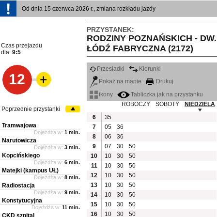
Od dnia 15 czerwca 2026 r., zmiana rozkładu jazdy
PRZYSTANEK:
RODZINY POZNAŃSKICH - DW.
Czas przejazdu
ŁÓDŹ FABRYCZNA (2172)
dla:
9:5
Przesiadki
Kierunki
12
Pokaż na mapie
Drukuj
ikony
Tabliczka jak na przystanku
ROBOCZY
SOBOTY
NIEDZIELA
Poprzednie przystanki
6
35
Tramwajowa
7
05
36
Dojeżdża w:
1 min.
8
06
36
Narutowicza
9
07
30
50
Dojeżdża w:
3 min.
Kopcińskiego
10
10
30
50
Dojeżdża w:
6 min.
11
10
30
50
Matejki (kampus UŁ)
12
10
30
50
Dojeżdża w:
8 min.
13
10
30
50
Radiostacja
Dojeżdża w:
9 min.
14
10
30
50
Konstytucyjna
15
10
30
50
Dojeżdża w:
11 min.
16
10
30
50
CKD szpital