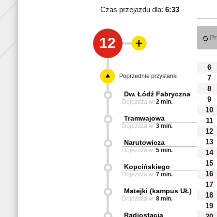
Czas przejazdu dla:
6:33
Pr
12
6
Poprzednie przystanki
7
8
Dw. Łódź Fabryczna
9
Dojeżdża w:
2 min.
10
Tramwajowa
11
Dojeżdża w:
3 min.
12
13
Narutowicza
Dojeżdża w:
5 min.
14
15
Kopcińskiego
16
Dojeżdża w:
7 min.
17
Matejki (kampus UŁ)
18
Dojeżdża w:
8 min.
19
Radiostacja
20