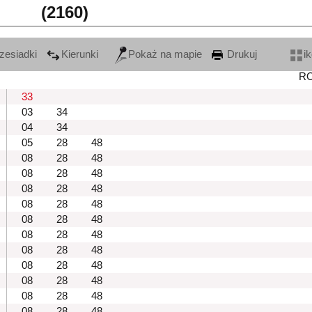
(2160)
zesiadki
Kierunki
Pokaż na mapie
Drukuj
i
R
33
03
34
04
34
05
28
48
08
28
48
08
28
48
08
28
48
08
28
48
08
28
48
08
28
48
08
28
48
08
28
48
08
28
48
08
28
48
08
28
48