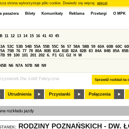
sza strona wykorzystuje pliki cookie. Dowiedz się więcej.
więcej
a pasażera
Bilety
Komunikaty
Reklama
Przetargi
O MPK
0B
11
12
13
14
15
16
41
43
45
53A
53C
53B
54B
55A
55B
55C
56
57
58A
58B
59
60A
60B
60C
60
75A
75B
76
77
78
80A
80B
81A
81B
82A
82B
83
84A
84B
85A
85B
97B
99
100
101
201
202
6.
F1
G1
G2
H
W
N5B
N6
N7A
N7B
N8
N9
rzystanek Dw. Łódź Fabryczna
Sprawdź rozkład na d
Utrudnienia
Przystanki
Połączenia
ana rozkładu jazdy
RODZINY POZNAŃSKICH - DW. 
STANEK: