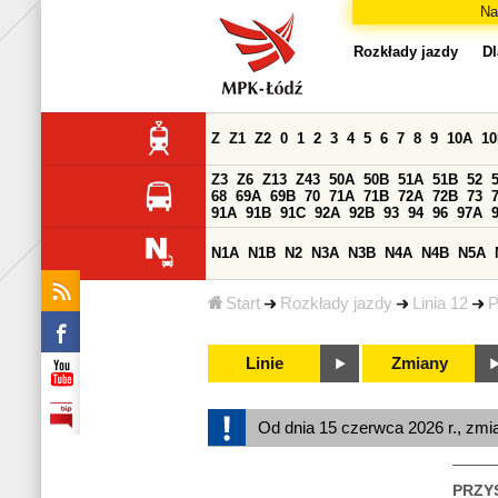
Na
Rozkłady jazdy
Dl
Z
Z1
Z2
0
1
2
3
4
5
6
7
8
9
10A
1
Z3
Z6
Z13
Z43
50A
50B
51A
51B
52
68
69A
69B
70
71A
71B
72A
72B
73
91A
91B
91C
92A
92B
93
94
96
97A
N1A
N1B
N2
N3A
N3B
N4A
N4B
N5A
Start
Rozkłady jazdy
Linia 12
P
Linie
Zmiany
Od dnia 15 czerwca 2026 r., zmi
PRZY