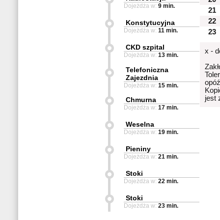
Dojeżdża w:
9 min.
21
22
Konstytucyjna
Dojeżdża w:
11 min.
23
CKD szpital
x - 
Dojeżdża w:
13 min.
Zakł
Telefoniczna
Tole
Zajezdnia
opóź
Dojeżdża w:
15 min.
Kopi
jest
Chmurna
Dojeżdża w:
17 min.
Weselna
Dojeżdża w:
19 min.
Pieniny
Dojeżdża w:
21 min.
Stoki
Dojeżdża w:
22 min.
Stoki
Dojeżdża w:
23 min.