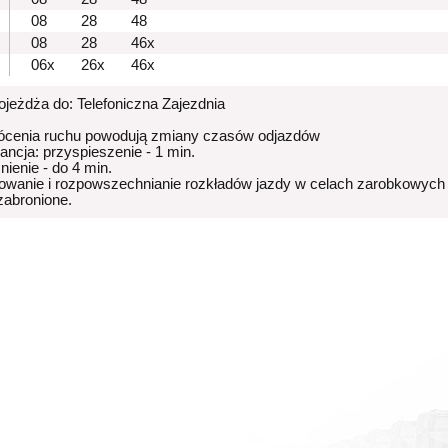
08
28
48
08
28
46x
06x
26x
46x
dojeżdża do: Telefoniczna Zajezdnia
ócenia ruchu powodują zmiany czasów odjazdów
rancja: przyspieszenie - 1 min.
nienie - do 4 min.
owanie i rozpowszechnianie rozkładów jazdy w celach zarobkowych
 zabronione.