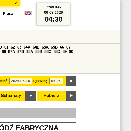
x
Czwartek
06-08-2026
Praca
04:30
D
61
62
63
64A
64B
65A
65B
66
67
86
87A
87B
88A
88B
88C
88D
89
90
zień:
i godzinę:
Schematy
Pobierz
ŁÓDŹ FABRYCZNA