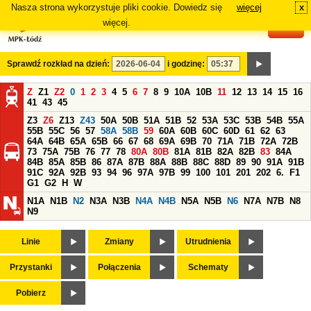
Nasza strona wykorzystuje pliki cookie. Dowiedz się
więcej
x
#
więcej.
Sprawdź rozkład na dzień:
i godzinę:
Z
Z1
Z2
0
1
2
3
4
5
6
7
8
9
10A
10B
11
12
13
14
15
16
41
43
45
Z3
Z6
Z13
Z43
50A
50B
51A
51B
52
53A
53C
53B
54B
55A
55B
55C
56
57
58A
58B
59
60A
60B
60C
60D
61
62
63
64A
64B
65A
65B
66
67
68
69A
69B
70
71A
71B
72A
72B
73
75A
75B
76
77
78
80A
80B
81A
81B
82A
82B
83
84A
84B
85A
85B
86
87A
87B
88A
88B
88C
88D
89
90
91A
91B
91C
92A
92B
93
94
96
97A
97B
99
100
101
201
202
6.
F1
G1
G2
H
W
N1A
N1B
N2
N3A
N3B
N4A
N4B
N5A
N5B
N6
N7A
N7B
N8
N9
Linie
Zmiany
Utrudnienia
Przystanki
Połączenia
Schematy
Pobierz