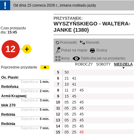
Od dnia 15 czerwca 2026 r., zmiana rozkładu jazdy
PRZYSTANEK:
WYSZYŃSKIEGO - WALTERA-
Czas przejazdu
JANKE (1380)
dla:
15:45
Przesiadki
Kierunki
12
Pokaż na mapie
Drukuj
ikony
Tabliczka jak na przystanku
ROBOCZY
SOBOTY
NIEDZIELA
Poprzednie przystanki
5
50
Os. Piaski
6
21
41
Dojeżdża w:
1 min.
7
10
41
Retkińska
8
11
27
45
Dojeżdża w:
2 min.
Armii Krajowej
9
15
45
Dojeżdża w:
3 min.
10
05
25
45
blok 270
11
05
25
45
Dojeżdża w:
5 min.
12
05
25
45
Retkinia
Dojeżdża w:
6 min.
13
05
25
45
Retkinia
14
05
25
45
Dojeżdża w:
7 min.
15
05
25
45