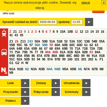
Nasza strona wykorzystuje pliki cookie. Dowiedz się
więcej
x
#
więcej.
Sprawdź rozkład na dzień:
i godzinę:
Z
Z1
Z2
0
1
2
3
4
5
6
7
8
9
10A
10B
11
12
13
14
15
16
41
43
45
Z3
Z6
Z13
Z43
50A
50B
51A
51B
52
53A
53C
53B
54B
55A
55B
55C
56
57
58A
58B
59
60A
60B
60C
60D
61
62
63
64A
64B
65A
65B
66
67
68
69A
69B
70
71A
71B
72A
72B
73
75A
75B
76
77
78
80A
80B
81A
81B
82A
82B
83
84A
84B
85A
85B
86
87A
87B
88A
88B
88C
88D
89
90
91A
91B
91C
92A
92B
93
94
96
97A
97B
99
100
101
201
202
6.
F1
G1
G2
H
W
N1A
N1B
N2
N3A
N3B
N4A
N4B
N5A
N5B
N6
N7A
N7B
N8
N9
Linie
Zmiany
Utrudnienia
Przystanki
Połączenia
Schematy
Pobierz