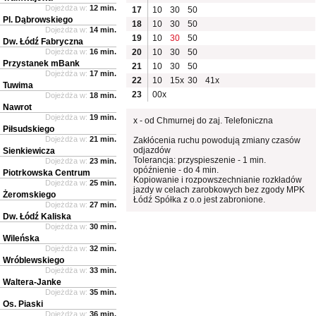
Dojeżdża w:
12 min.
17
10
30
50
Pl. Dąbrowskiego
18
10
30
50
Dojeżdża w:
14 min.
19
10
30
50
Dw. Łódź Fabryczna
Dojeżdża w:
16 min.
20
10
30
50
Przystanek mBank
21
10
30
50
Dojeżdża w:
17 min.
22
10
15x
30
41x
Tuwima
23
00x
Dojeżdża w:
18 min.
Nawrot
Dojeżdża w:
19 min.
x - od Chmurnej do zaj. Telefoniczna
Piłsudskiego
Dojeżdża w:
21 min.
Zakłócenia ruchu powodują zmiany czasów
odjazdów
Sienkiewicza
Tolerancja: przyspieszenie - 1 min.
Dojeżdża w:
23 min.
opóźnienie - do 4 min.
Piotrkowska Centrum
Kopiowanie i rozpowszechnianie rozkładów
Dojeżdża w:
25 min.
jazdy w celach zarobkowych bez zgody MPK
Żeromskiego
Łódź Spółka z o.o jest zabronione.
Dojeżdża w:
27 min.
Dw. Łódź Kaliska
Dojeżdża w:
30 min.
Wileńska
Dojeżdża w:
32 min.
Wróblewskiego
Dojeżdża w:
33 min.
Waltera-Janke
Dojeżdża w:
35 min.
Os. Piaski
Dojeżdża w:
36 min.