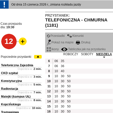
Od dnia 15 czerwca 2026 r., zmiana rozkładu jazdy
PRZYSTANEK:
TELEFONICZNA - CHMURNA
Czas przejazdu
(1181)
dla:
19:30
Przesiadki
Kierunki
12
Pokaż na mapie
Drukuj
ikony
Tabliczka jak na przystanku
ROBOCZY
SOBOTY
NIEDZIELA
Poprzednie przystanki
6
06
35
Telefoniczna Zajezdnia
7
06
36
Dojeżdża w:
2 min.
8
10
40
CKD szpital
9
10
30
50
Dojeżdża w:
3 min.
Konstytucyjna
10
10
30
50
Dojeżdża w:
5 min.
11
10
30
50
Radiostacja
12
10
30
50
Dojeżdża w:
7 min.
13
10
30
50
Matejki (kampus UŁ)
Dojeżdża w:
8 min.
14
10
30
50
Kopcińskiego
15
10
30
50
Dojeżdża w:
10 min.
16
10
30
50
Tramwajowa