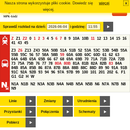
Nasza strona wykorzystuje pliki cookie. Dowiedz się
więcej
x
#
więcej.
Sprawdź rozkład na dzień:
i godzinę:
Z
Z1
Z2
0
1
2
3
4
5
6
7
8
9
10A
10B
11
12
13
14
15
16
41
43
45
Z3
Z6
Z13
Z43
50A
50B
51A
51B
52
53A
53C
53B
54B
55A
55B
55C
56
57
58A
58B
59
60A
60B
60C
60D
61
62
63
64A
64B
65A
65B
66
67
68
69A
69B
70
71A
71B
72A
72B
73
75A
75B
76
77
78
80A
80B
81A
81B
82A
82B
83
84A
84B
85A
85B
86
87A
87B
88A
88B
88C
88D
89
90
91A
91B
91C
92A
92B
93
94
96
97A
97B
99
100
101
201
202
6.
F1
G1
G2
H
W
N1A
N1B
N2
N3A
N3B
N4A
N4B
N5A
N5B
N6
N7A
N7B
N8
N9
Linie
Zmiany
Utrudnienia
Przystanki
Połączenia
Schematy
Pobierz