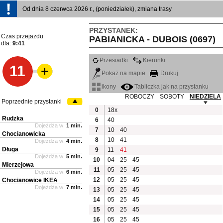
Od dnia 8 czerwca 2026 r., (poniedziałek), zmiana trasy
PRZYSTANEK:
Czas przejazdu
PABIANICKA - DUBOIS (0697)
dla:
9:41
Przesiadki
Kierunki
11
Pokaż na mapie
Drukuj
ikony
Tabliczka jak na przystanku
ROBOCZY
SOBOTY
NIEDZIELA
Poprzednie przystanki
0
18x
Rudzka
6
40
Dojeżdża w:
1 min.
7
10
40
Chocianowicka
8
10
41
Dojeżdża w:
4 min.
Długa
9
11
41
Dojeżdża w:
5 min.
10
04
25
45
Mierzejowa
11
05
25
45
Dojeżdża w:
6 min.
12
05
25
45
Chocianowice IKEA
Dojeżdża w:
7 min.
13
05
25
45
14
05
25
45
15
05
25
45
16
05
25
45