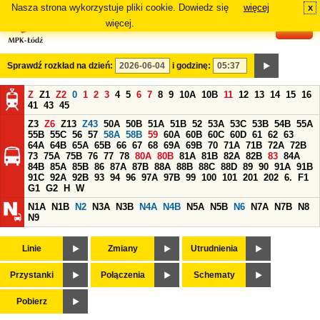
Nasza strona wykorzystuje pliki cookie. Dowiedz się
więcej
x
#
więcej.
Sprawdź rozkład na dzień:
i godzinę:
Z
Z1
Z2
0
1
2
3
4
5
6
7
8
9
10A
10B
11
12
13
14
15
16
41
43
45
Z3
Z6
Z13
Z43
50A
50B
51A
51B
52
53A
53C
53B
54B
55A
55B
55C
56
57
58A
58B
59
60A
60B
60C
60D
61
62
63
64A
64B
65A
65B
66
67
68
69A
69B
70
71A
71B
72A
72B
73
75A
75B
76
77
78
80A
80B
81A
81B
82A
82B
83
84A
84B
85A
85B
86
87A
87B
88A
88B
88C
88D
89
90
91A
91B
91C
92A
92B
93
94
96
97A
97B
99
100
101
201
202
6.
F1
G1
G2
H
W
N1A
N1B
N2
N3A
N3B
N4A
N4B
N5A
N5B
N6
N7A
N7B
N8
N9
Linie
Zmiany
Utrudnienia
Przystanki
Połączenia
Schematy
Pobierz