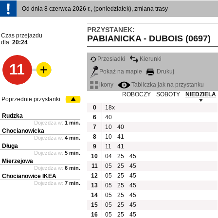
Od dnia 8 czerwca 2026 r., (poniedziałek), zmiana trasy
PRZYSTANEK:
Czas przejazdu
PABIANICKA - DUBOIS (0697)
dla:
20:24
Przesiadki
Kierunki
11
Pokaż na mapie
Drukuj
ikony
Tabliczka jak na przystanku
ROBOCZY
SOBOTY
NIEDZIELA
Poprzednie przystanki
0
18x
Rudzka
6
40
Dojeżdża w:
1 min.
7
10
40
Chocianowicka
8
10
41
Dojeżdża w:
4 min.
Długa
9
11
41
Dojeżdża w:
5 min.
10
04
25
45
Mierzejowa
11
05
25
45
Dojeżdża w:
6 min.
12
05
25
45
Chocianowice IKEA
Dojeżdża w:
7 min.
13
05
25
45
14
05
25
45
15
05
25
45
16
05
25
45