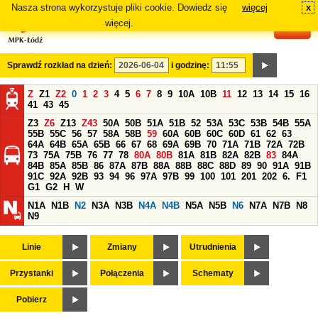
Nasza strona wykorzystuje pliki cookie. Dowiedz się
więcej
x
#
więcej.
Sprawdź rozkład na dzień:
i godzinę:
Z
Z1
Z2
0
1
2
3
4
5
6
7
8
9
10A
10B
11
12
13
14
15
16
41
43
45
Z3
Z6
Z13
Z43
50A
50B
51A
51B
52
53A
53C
53B
54B
55A
55B
55C
56
57
58A
58B
59
60A
60B
60C
60D
61
62
63
64A
64B
65A
65B
66
67
68
69A
69B
70
71A
71B
72A
72B
73
75A
75B
76
77
78
80A
80B
81A
81B
82A
82B
83
84A
84B
85A
85B
86
87A
87B
88A
88B
88C
88D
89
90
91A
91B
91C
92A
92B
93
94
96
97A
97B
99
100
101
201
202
6.
F1
G1
G2
H
W
N1A
N1B
N2
N3A
N3B
N4A
N4B
N5A
N5B
N6
N7A
N7B
N8
N9
Linie
Zmiany
Utrudnienia
Przystanki
Połączenia
Schematy
Pobierz