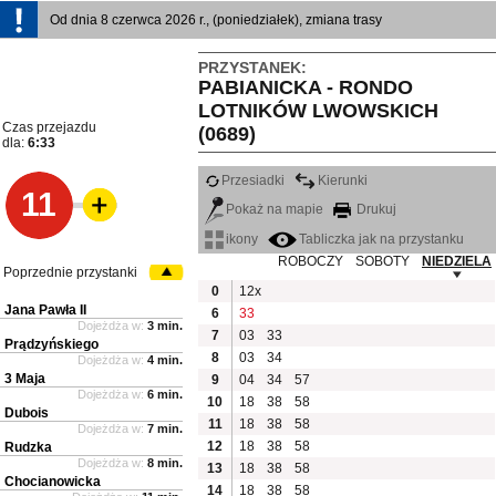
Od dnia 8 czerwca 2026 r., (poniedziałek), zmiana trasy
PRZYSTANEK:
PABIANICKA - RONDO
LOTNIKÓW LWOWSKICH
Czas przejazdu
(0689)
dla:
6:33
Przesiadki
Kierunki
11
Pokaż na mapie
Drukuj
ikony
Tabliczka jak na przystanku
ROBOCZY
SOBOTY
NIEDZIELA
Poprzednie przystanki
0
12x
Jana Pawła II
6
33
Dojeżdża w:
3 min.
7
03
33
Prądzyńskiego
8
03
34
Dojeżdża w:
4 min.
3 Maja
9
04
34
57
Dojeżdża w:
6 min.
10
18
38
58
Dubois
11
18
38
58
Dojeżdża w:
7 min.
12
18
38
58
Rudzka
Dojeżdża w:
8 min.
13
18
38
58
Chocianowicka
14
18
38
58