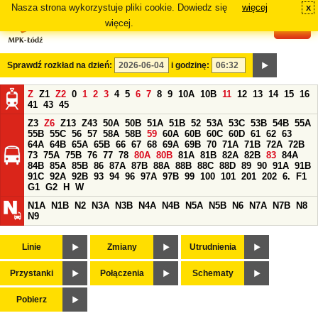
Nasza strona wykorzystuje pliki cookie. Dowiedz się
więcej
x
#
więcej.
Sprawdź rozkład na dzień:
i godzinę:
Z
Z1
Z2
0
1
2
3
4
5
6
7
8
9
10A
10B
11
12
13
14
15
16
41
43
45
Z3
Z6
Z13
Z43
50A
50B
51A
51B
52
53A
53C
53B
54B
55A
55B
55C
56
57
58A
58B
59
60A
60B
60C
60D
61
62
63
64A
64B
65A
65B
66
67
68
69A
69B
70
71A
71B
72A
72B
73
75A
75B
76
77
78
80A
80B
81A
81B
82A
82B
83
84A
84B
85A
85B
86
87A
87B
88A
88B
88C
88D
89
90
91A
91B
91C
92A
92B
93
94
96
97A
97B
99
100
101
201
202
6.
F1
G1
G2
H
W
N1A
N1B
N2
N3A
N3B
N4A
N4B
N5A
N5B
N6
N7A
N7B
N8
N9
Linie
Zmiany
Utrudnienia
Przystanki
Połączenia
Schematy
Pobierz