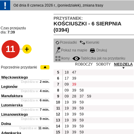
Od dnia 8 czerwca 2026 r., (poniedziałek), zmiana trasy
PRZYSTANEK:
KOŚCIUSZKI - 6 SIERPNIA
Czas przejazdu
(0394)
dla:
7:39
Przesiadki
Kierunki
11
Pokaż na mapie
Drukuj
ikony
Tabliczka jak na przystanku
ROBOCZY
SOBOTY
NIEDZIELA
Poprzednie przystanki
5
18
47
Więckowskiego
6
17
39
Dojeżdża w:
2 min.
7
09
39
Legionów
8
09
39
58
Dojeżdża w:
4 min.
Manufaktura
9
09
28
37
59
Dojeżdża w:
6 min.
10
19
39
59
Lutomierska
11
19
39
59
Dojeżdża w:
7 min.
12
19
39
59
Limanowskiego
Dojeżdża w:
9 min.
13
19
39
59
Dolna
14
19
39
59
Dojeżdża w:
11 min.
15
19
39
59
Adwokacka