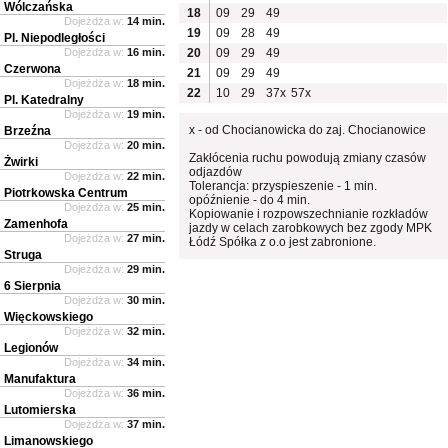
Wólczańska
18
09
29
49
Dojeżdża w:
14 min.
19
09
28
49
Pl. Niepodległości
Dojeżdża w:
16 min.
20
09
29
49
Czerwona
21
09
29
49
Dojeżdża w:
18 min.
22
10
29
37x
57x
Pl. Katedralny
Dojeżdża w:
19 min.
x - od Chocianowicka do zaj. Chocianowice
Brzeźna
Dojeżdża w:
20 min.
Zakłócenia ruchu powodują zmiany czasów
Żwirki
odjazdów
Dojeżdża w:
22 min.
Tolerancja: przyspieszenie - 1 min.
Piotrkowska Centrum
opóźnienie - do 4 min.
Dojeżdża w:
25 min.
Kopiowanie i rozpowszechnianie rozkładów
Zamenhofa
jazdy w celach zarobkowych bez zgody MPK
Dojeżdża w:
27 min.
Łódź Spółka z o.o jest zabronione.
Struga
Dojeżdża w:
29 min.
6 Sierpnia
Dojeżdża w:
30 min.
Więckowskiego
Dojeżdża w:
32 min.
Legionów
Dojeżdża w:
34 min.
Manufaktura
Dojeżdża w:
36 min.
Lutomierska
Dojeżdża w:
37 min.
Limanowskiego