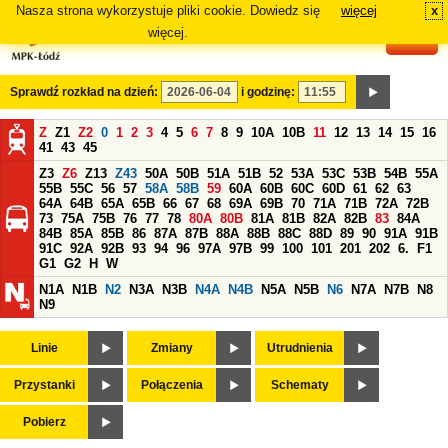
Nasza strona wykorzystuje pliki cookie. Dowiedz się
więcej
x
#
więcej.
Sprawdź rozkład na dzień:
i godzinę:
Z
Z1
Z2
0
1
2
3
4
5
6
7
8
9
10A
10B
11
12
13
14
15
16
41
43
45
Z3
Z6
Z13
Z43
50A
50B
51A
51B
52
53A
53C
53B
54B
55A
55B
55C
56
57
58A
58B
59
60A
60B
60C
60D
61
62
63
64A
64B
65A
65B
66
67
68
69A
69B
70
71A
71B
72A
72B
73
75A
75B
76
77
78
80A
80B
81A
81B
82A
82B
83
84A
84B
85A
85B
86
87A
87B
88A
88B
88C
88D
89
90
91A
91B
91C
92A
92B
93
94
96
97A
97B
99
100
101
201
202
6.
F1
G1
G2
H
W
N1A
N1B
N2
N3A
N3B
N4A
N4B
N5A
N5B
N6
N7A
N7B
N8
N9
Linie
Zmiany
Utrudnienia
Przystanki
Połączenia
Schematy
Pobierz