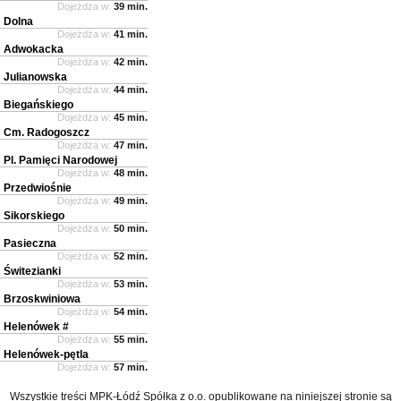
Dojeżdża w:
39 min.
Dolna
Dojeżdża w:
41 min.
Adwokacka
Dojeżdża w:
42 min.
Julianowska
Dojeżdża w:
44 min.
Biegańskiego
Dojeżdża w:
45 min.
Cm. Radogoszcz
Dojeżdża w:
47 min.
Pl. Pamięci Narodowej
Dojeżdża w:
48 min.
Przedwiośnie
Dojeżdża w:
49 min.
Sikorskiego
Dojeżdża w:
50 min.
Pasieczna
Dojeżdża w:
52 min.
Świtezianki
Dojeżdża w:
53 min.
Brzoskwiniowa
Dojeżdża w:
54 min.
Helenówek #
Dojeżdża w:
55 min.
Helenówek-pętla
Dojeżdża w:
57 min.
Wszystkie treści MPK-Łódź Spółka z o.o. opublikowane na niniejszej stronie są