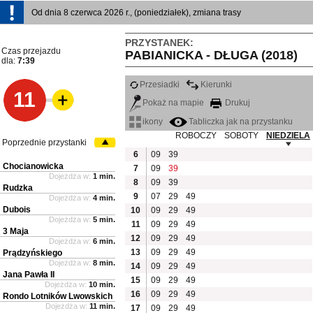
Od dnia 8 czerwca 2026 r., (poniedziałek), zmiana trasy
PRZYSTANEK:
Czas przejazdu
PABIANICKA - DŁUGA (2018)
dla:
7:39
Przesiadki
Kierunki
11
Pokaż na mapie
Drukuj
ikony
Tabliczka jak na przystanku
ROBOCZY
SOBOTY
NIEDZIELA
Poprzednie przystanki
6
09
39
Chocianowicka
7
09
39
Dojeżdża w:
1 min.
8
09
39
Rudzka
9
07
29
49
Dojeżdża w:
4 min.
Dubois
10
09
29
49
Dojeżdża w:
5 min.
11
09
29
49
3 Maja
12
09
29
49
Dojeżdża w:
6 min.
13
09
29
49
Prądzyńskiego
Dojeżdża w:
8 min.
14
09
29
49
Jana Pawła II
15
09
29
49
Dojeżdża w:
10 min.
16
09
29
49
Rondo Lotników Lwowskich
Dojeżdża w:
11 min.
17
09
29
49