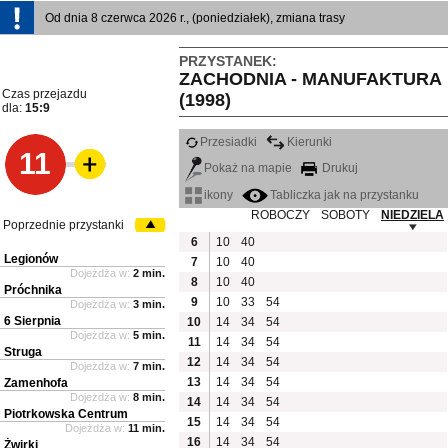
Od dnia 8 czerwca 2026 r., (poniedziałek), zmiana trasy
PRZYSTANEK:
ZACHODNIA - MANUFAKTURA
Czas przejazdu
(1998)
dla:
15:9
Przesiadki
Kierunki
11
Pokaż na mapie
Drukuj
ikony
Tabliczka jak na przystanku
ROBOCZY
SOBOTY
NIEDZIELA
Poprzednie przystanki
6
10
40
Legionów
7
10
40
Dojeżdża w:
2 min.
8
10
40
Próchnika
9
10
33
54
Dojeżdża w:
3 min.
6 Sierpnia
10
14
34
54
Dojeżdża w:
5 min.
11
14
34
54
Struga
12
14
34
54
Dojeżdża w:
7 min.
13
14
34
54
Zamenhofa
Dojeżdża w:
8 min.
14
14
34
54
Piotrkowska Centrum
15
14
34
54
Dojeżdża w:
11 min.
16
14
34
54
Żwirki