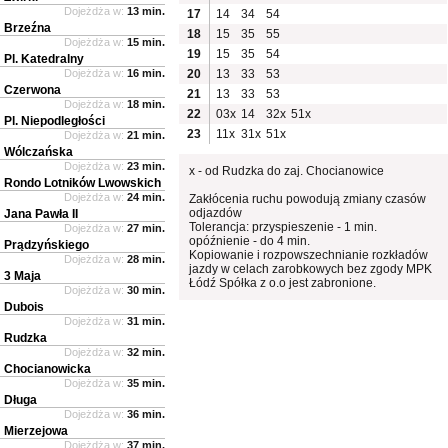
Dojeżdża w:
13 min.
17
14
34
54
Brzeźna
18
15
35
55
Dojeżdża w:
15 min.
19
15
35
54
Pl. Katedralny
Dojeżdża w:
16 min.
20
13
33
53
Czerwona
21
13
33
53
Dojeżdża w:
18 min.
22
03x
14
32x
51x
Pl. Niepodległości
23
11x
31x
51x
Dojeżdża w:
21 min.
Wólczańska
Dojeżdża w:
23 min.
x - od Rudzka do zaj. Chocianowice
Rondo Lotników Lwowskich
Dojeżdża w:
24 min.
Zakłócenia ruchu powodują zmiany czasów
odjazdów
Jana Pawła II
Tolerancja: przyspieszenie - 1 min.
Dojeżdża w:
27 min.
opóźnienie - do 4 min.
Prądzyńskiego
Kopiowanie i rozpowszechnianie rozkładów
Dojeżdża w:
28 min.
jazdy w celach zarobkowych bez zgody MPK
3 Maja
Łódź Spółka z o.o jest zabronione.
Dojeżdża w:
30 min.
Dubois
Dojeżdża w:
31 min.
Rudzka
Dojeżdża w:
32 min.
Chocianowicka
Dojeżdża w:
35 min.
Długa
Dojeżdża w:
36 min.
Mierzejowa
Dojeżdża w:
37 min.