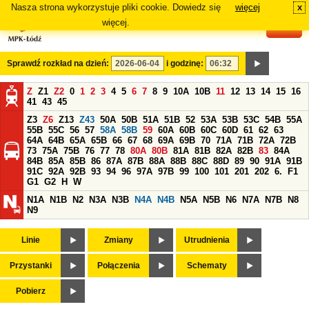
Nasza strona wykorzystuje pliki cookie. Dowiedz się
więcej
x
#
więcej.
Sprawdź rozkład na dzień:
i godzinę:
Z
Z1
Z2
0
1
2
3
4
5
6
7
8
9
10A
10B
11
12
13
14
15
16
41
43
45
Z3
Z6
Z13
Z43
50A
50B
51A
51B
52
53A
53B
53C
54B
55A
55B
55C
56
57
58A
58B
59
60A
60B
60C
60D
61
62
63
64A
64B
65A
65B
66
67
68
69A
69B
70
71A
71B
72A
72B
73
75A
75B
76
77
78
80A
80B
81A
81B
82A
82B
83
84A
84B
85A
85B
86
87A
87B
88A
88B
88C
88D
89
90
91A
91B
91C
92A
92B
93
94
96
97A
97B
99
100
101
201
202
6.
F1
G1
G2
H
W
N1A
N1B
N2
N3A
N3B
N4A
N4B
N5A
N5B
N6
N7A
N7B
N8
N9
Linie
Zmiany
Utrudnienia
Przystanki
Połączenia
Schematy
Pobierz