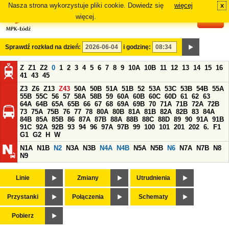
Nasza strona wykorzystuje pliki cookie. Dowiedz się
więcej
x
#
więcej.
Sprawdź rozkład na dzień:
i godzinę:
Z
Z1
Z2
0
1
2
3
4
5
6
7
8
9
10A
10B
11
12
13
14
15
16
41
43
45
Z3
Z6
Z13
Z43
50A
50B
51A
51B
52
53A
53C
53B
54B
55A
55B
55C
56
57
58A
58B
59
60A
60B
60C
60D
61
62
63
64A
64B
65A
65B
66
67
68
69A
69B
70
71A
71B
72A
72B
73
75A
75B
76
77
78
80A
80B
81A
81B
82A
82B
83
84A
84B
85A
85B
86
87A
87B
88A
88B
88C
88D
89
90
91A
91B
91C
92A
92B
93
94
96
97A
97B
99
100
101
201
202
6.
F1
G1
G2
H
W
N1A
N1B
N2
N3A
N3B
N4A
N4B
N5A
N5B
N6
N7A
N7B
N8
N9
Linie
Zmiany
Utrudnienia
Przystanki
Połączenia
Schematy
Pobierz