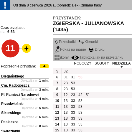
Od dnia 8 czerwca 2026 r., (poniedziałek), zmiana trasy
PRZYSTANEK:
ZGIERSKA - JULIANOWSKA
Czas przejazdu
(1435)
dla:
6:53
Przesiadki
Kierunki
11
Pokaż na mapie
Drukuj
ikony
Tabliczka jak na przystanku
ROBOCZY
SOBOTY
NIEDZIELA
Poprzednie przystanki
5
32
Biegańskiego
6
01
31
53
Dojeżdża w:
1 min.
7
23
53
Cm. Radogoszcz
8
23
53
Dojeżdża w:
3 min.
Pl. Pamięci Narodowej
9
12
23
42
51
Dojeżdża w:
4 min.
10
13
33
53
Przedwiośnie
11
13
33
53
Dojeżdża w:
5 min.
12
13
33
53
Sikorskiego
Dojeżdża w:
6 min.
13
13
33
53
Pasieczna
14
13
33
53
Dojeżdża w:
8 min.
15
13
33
53
Świtezianki