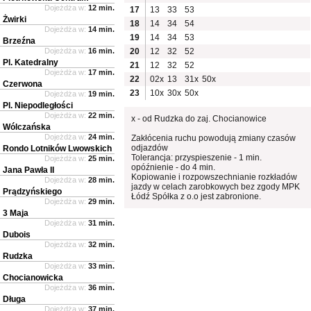
Dojeżdża w:
12 min.
17
13
33
53
Żwirki
18
14
34
54
Dojeżdża w:
14 min.
19
14
34
53
Brzeźna
Dojeżdża w:
16 min.
20
12
32
52
Pl. Katedralny
21
12
32
52
Dojeżdża w:
17 min.
22
02x
13
31x
50x
Czerwona
23
10x
30x
50x
Dojeżdża w:
19 min.
Pl. Niepodległości
Dojeżdża w:
22 min.
x - od Rudzka do zaj. Chocianowice
Wólczańska
Dojeżdża w:
24 min.
Zakłócenia ruchu powodują zmiany czasów
odjazdów
Rondo Lotników Lwowskich
Tolerancja: przyspieszenie - 1 min.
Dojeżdża w:
25 min.
opóźnienie - do 4 min.
Jana Pawła II
Kopiowanie i rozpowszechnianie rozkładów
Dojeżdża w:
28 min.
jazdy w celach zarobkowych bez zgody MPK
Prądzyńskiego
Łódź Spółka z o.o jest zabronione.
Dojeżdża w:
29 min.
3 Maja
Dojeżdża w:
31 min.
Dubois
Dojeżdża w:
32 min.
Rudzka
Dojeżdża w:
33 min.
Chocianowicka
Dojeżdża w:
36 min.
Długa
Dojeżdża w:
37 min.