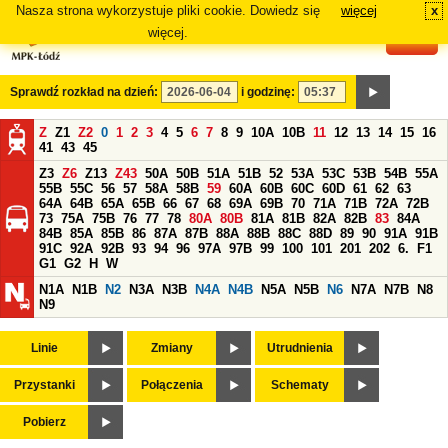
Nasza strona wykorzystuje pliki cookie. Dowiedz się
więcej
x
#
więcej.
Sprawdź rozkład na dzień:
i godzinę:
Z
Z1
Z2
0
1
2
3
4
5
6
7
8
9
10A
10B
11
12
13
14
15
16
41
43
45
Z3
Z6
Z13
Z43
50A
50B
51A
51B
52
53A
53C
53B
54B
55A
55B
55C
56
57
58A
58B
59
60A
60B
60C
60D
61
62
63
64A
64B
65A
65B
66
67
68
69A
69B
70
71A
71B
72A
72B
73
75A
75B
76
77
78
80A
80B
81A
81B
82A
82B
83
84A
84B
85A
85B
86
87A
87B
88A
88B
88C
88D
89
90
91A
91B
91C
92A
92B
93
94
96
97A
97B
99
100
101
201
202
6.
F1
G1
G2
H
W
N1A
N1B
N2
N3A
N3B
N4A
N4B
N5A
N5B
N6
N7A
N7B
N8
N9
Linie
Zmiany
Utrudnienia
Przystanki
Połączenia
Schematy
Pobierz