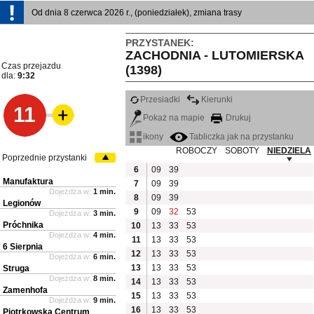
Od dnia 8 czerwca 2026 r., (poniedziałek), zmiana trasy
PRZYSTANEK:
ZACHODNIA - LUTOMIERSKA
Czas przejazdu
(1398)
dla:
9:32
Przesiadki
Kierunki
11
Pokaż na mapie
Drukuj
ikony
Tabliczka jak na przystanku
ROBOCZY
SOBOTY
NIEDZIELA
Poprzednie przystanki
6
09
39
Manufaktura
7
09
39
Dojeżdża w:
1 min.
8
09
39
Legionów
9
09
32
53
Dojeżdża w:
3 min.
Próchnika
10
13
33
53
Dojeżdża w:
4 min.
11
13
33
53
6 Sierpnia
12
13
33
53
Dojeżdża w:
6 min.
13
13
33
53
Struga
Dojeżdża w:
8 min.
14
13
33
53
Zamenhofa
15
13
33
53
Dojeżdża w:
9 min.
16
13
33
53
Piotrkowska Centrum