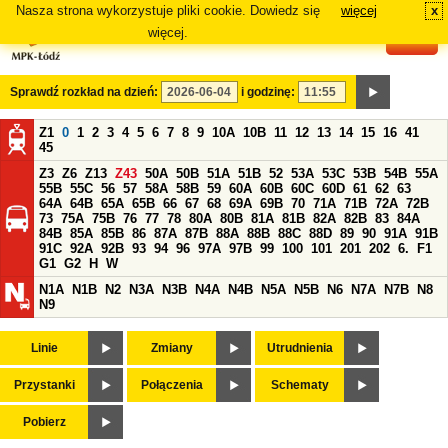
Nasza strona wykorzystuje pliki cookie. Dowiedz się
więcej
x
#
więcej.
Sprawdź rozkład na dzień:
i godzinę:
Z1
0
1
2
3
4
5
6
7
8
9
10A
10B
11
12
13
14
15
16
41
45
Z3
Z6
Z13
Z43
50A
50B
51A
51B
52
53A
53C
53B
54B
55A
55B
55C
56
57
58A
58B
59
60A
60B
60C
60D
61
62
63
64A
64B
65A
65B
66
67
68
69A
69B
70
71A
71B
72A
72B
73
75A
75B
76
77
78
80A
80B
81A
81B
82A
82B
83
84A
84B
85A
85B
86
87A
87B
88A
88B
88C
88D
89
90
91A
91B
91C
92A
92B
93
94
96
97A
97B
99
100
101
201
202
6.
F1
G1
G2
H
W
N1A
N1B
N2
N3A
N3B
N4A
N4B
N5A
N5B
N6
N7A
N7B
N8
N9
Linie
Zmiany
Utrudnienia
Przystanki
Połączenia
Schematy
Pobierz