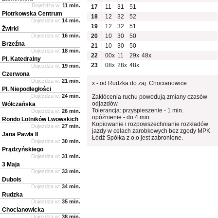
Dojeżdża w:
11 min.
17
11
31
51
Piotrkowska Centrum
18
12
32
52
Dojeżdża w:
14 min.
19
12
32
51
Żwirki
Dojeżdża w:
16 min.
20
10
30
50
Brzeźna
21
10
30
50
Dojeżdża w:
18 min.
22
00x
11
29x
48x
Pl. Katedralny
23
08x
28x
48x
Dojeżdża w:
19 min.
Czerwona
Dojeżdża w:
21 min.
x - od Rudzka do zaj. Chocianowice
Pl. Niepodległości
Dojeżdża w:
24 min.
Zakłócenia ruchu powodują zmiany czasów
odjazdów
Wólczańska
Tolerancja: przyspieszenie - 1 min.
Dojeżdża w:
26 min.
opóźnienie - do 4 min.
Rondo Lotników Lwowskich
Kopiowanie i rozpowszechnianie rozkładów
Dojeżdża w:
27 min.
jazdy w celach zarobkowych bez zgody MPK
Jana Pawła II
Łódź Spółka z o.o jest zabronione.
Dojeżdża w:
30 min.
Prądzyńskiego
Dojeżdża w:
31 min.
3 Maja
Dojeżdża w:
33 min.
Dubois
Dojeżdża w:
34 min.
Rudzka
Dojeżdża w:
35 min.
Chocianowicka
Dojeżdża w:
38 min.