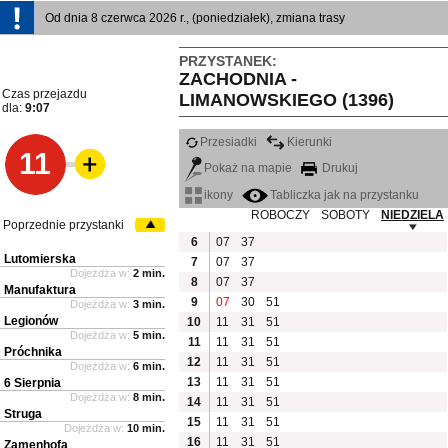
Od dnia 8 czerwca 2026 r., (poniedziałek), zmiana trasy
PRZYSTANEK:
ZACHODNIA -
Czas przejazdu
LIMANOWSKIEGO (1396)
dla:
9:07
Przesiadki
Kierunki
11
Pokaż na mapie
Drukuj
ikony
Tabliczka jak na przystanku
ROBOCZY
SOBOTY
NIEDZIELA
Poprzednie przystanki
6
07
37
Lutomierska
7
07
37
Dojeżdża w:
2 min.
8
07
37
Manufaktura
9
07
30
51
Dojeżdża w:
3 min.
Legionów
10
11
31
51
Dojeżdża w:
5 min.
11
11
31
51
Próchnika
12
11
31
51
Dojeżdża w:
6 min.
13
11
31
51
6 Sierpnia
Dojeżdża w:
8 min.
14
11
31
51
Struga
15
11
31
51
Dojeżdża w:
10 min.
16
11
31
51
Zamenhofa