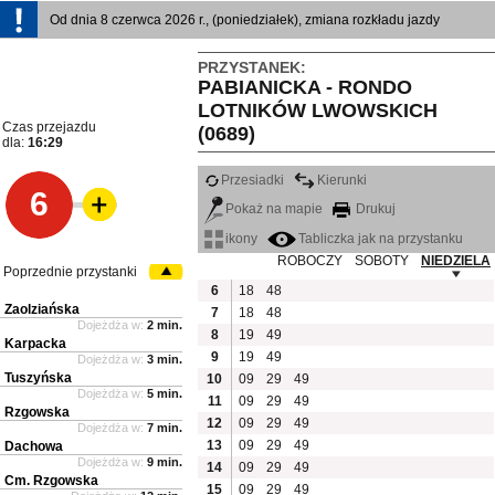
Od dnia 8 czerwca 2026 r., (poniedziałek), zmiana rozkładu jazdy
PRZYSTANEK:
PABIANICKA - RONDO
LOTNIKÓW LWOWSKICH
Czas przejazdu
(0689)
dla:
16:29
Przesiadki
Kierunki
6
Pokaż na mapie
Drukuj
ikony
Tabliczka jak na przystanku
ROBOCZY
SOBOTY
NIEDZIELA
Poprzednie przystanki
6
18
48
Zaolziańska
7
18
48
Dojeżdża w:
2 min.
8
19
49
Karpacka
9
19
49
Dojeżdża w:
3 min.
Tuszyńska
10
09
29
49
Dojeżdża w:
5 min.
11
09
29
49
Rzgowska
12
09
29
49
Dojeżdża w:
7 min.
13
09
29
49
Dachowa
Dojeżdża w:
9 min.
14
09
29
49
Cm. Rzgowska
15
09
29
49