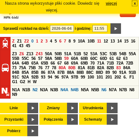
Nasza strona wykorzystuje pliki cookie. Dowiedz się
więcej
x
#
więcej.
Sprawdź rozkład na dzień:
i godzinę:
Z
Z1
Z2
0
1
2
3
4
5
6
7
8
9
10A
10B
11
12
13
14
15
16
41
43
45
Z3
Z6
Z13
Z43
50A
50B
51A
51B
52
53A
53C
53B
54B
55A
55B
55C
56
57
58A
58B
59
60A
60B
60C
60D
61
62
63
64A
64B
65A
65B
66
67
68
69A
69B
70
71A
71B
72A
72B
73
75A
75B
76
77
78
80A
80B
81A
81B
82A
82B
83
84A
84B
85A
85B
86
87A
87B
88A
88B
88C
88D
89
90
91A
91B
91C
92A
92B
93
94
96
97A
97B
99
100
101
201
202
6.
F1
G1
G2
H
W
N1A
N1B
N2
N3A
N3B
N4A
N4B
N5A
N5B
N6
N7A
N7B
N8
N9
Linie
Zmiany
Utrudnienia
Przystanki
Połączenia
Schematy
Pobierz