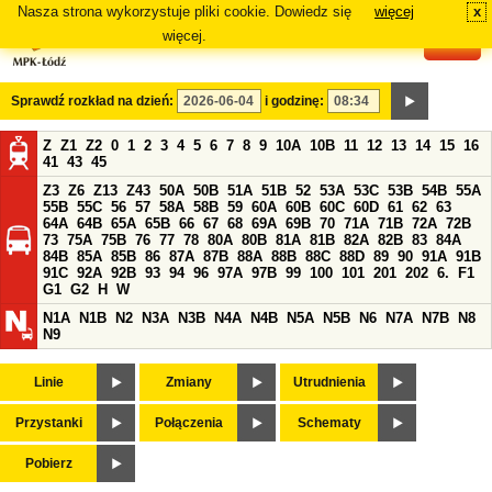
Nasza strona wykorzystuje pliki cookie. Dowiedz się
więcej
x
#
więcej.
Sprawdź rozkład na dzień:
i godzinę:
Z
Z1
Z2
0
1
2
3
4
5
6
7
8
9
10A
10B
11
12
13
14
15
16
41
43
45
Z3
Z6
Z13
Z43
50A
50B
51A
51B
52
53A
53C
53B
54B
55A
55B
55C
56
57
58A
58B
59
60A
60B
60C
60D
61
62
63
64A
64B
65A
65B
66
67
68
69A
69B
70
71A
71B
72A
72B
73
75A
75B
76
77
78
80A
80B
81A
81B
82A
82B
83
84A
84B
85A
85B
86
87A
87B
88A
88B
88C
88D
89
90
91A
91B
91C
92A
92B
93
94
96
97A
97B
99
100
101
201
202
6.
F1
G1
G2
H
W
N1A
N1B
N2
N3A
N3B
N4A
N4B
N5A
N5B
N6
N7A
N7B
N8
N9
Linie
Zmiany
Utrudnienia
Przystanki
Połączenia
Schematy
Pobierz