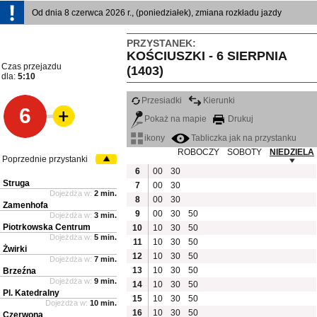
Od dnia 8 czerwca 2026 r., (poniedziałek), zmiana rozkładu jazdy
PRZYSTANEK:
KOŚCIUSZKI - 6 SIERPNIA
Czas przejazdu
(1403)
dla:
5:10
Przesiadki
Kierunki
6
Pokaż na mapie
Drukuj
ikony
Tabliczka jak na przystanku
ROBOCZY
SOBOTY
NIEDZIELA
Poprzednie przystanki
6
00
30
Struga
7
00
30
Dojeżdża w:
2 min.
8
00
30
Zamenhofa
9
00
30
50
Dojeżdża w:
3 min.
Piotrkowska Centrum
10
10
30
50
Dojeżdża w:
5 min.
11
10
30
50
Żwirki
12
10
30
50
Dojeżdża w:
7 min.
13
10
30
50
Brzeźna
Dojeżdża w:
9 min.
14
10
30
50
Pl. Katedralny
15
10
30
50
Dojeżdża w:
10 min.
16
10
30
50
Czerwona