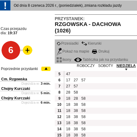
Od dnia 8 czerwca 2026 r., (poniedziałek), zmiana rozkładu jazdy
PRZYSTANEK:
RZGOWSKA - DACHOWA
Czas przejazdu
(1026)
dla:
19:37
Przesiadki
Kierunki
6
Pokaż na mapie
Drukuj
ikony
Tabliczka jak na przystanku
ROBOCZY
SOBOTY
NIEDZIELA
Poprzednie przystanki
5
47
Cm. Rzgowska
6
17
27
57
Dojeżdża w:
3 min.
7
27
57
Chojny Kurczaki
8
28
58
Dojeżdża w:
5 min.
Chojny Kurczaki
9
18
28
58
Dojeżdża w:
6 min.
10
18
38
58
11
18
38
58
12
18
38
58
13
18
38
58
14
18
38
58
15
18
38
58