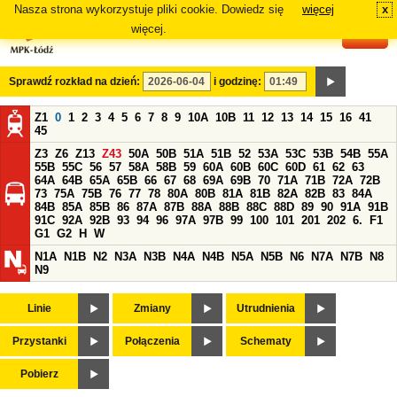
Nasza strona wykorzystuje pliki cookie. Dowiedz się
więcej
x
#
więcej.
Sprawdź rozkład na dzień:
i godzinę:
Z1
0
1
2
3
4
5
6
7
8
9
10A
10B
11
12
13
14
15
16
41
45
Z3
Z6
Z13
Z43
50A
50B
51A
51B
52
53A
53C
53B
54B
55A
55B
55C
56
57
58A
58B
59
60A
60B
60C
60D
61
62
63
64A
64B
65A
65B
66
67
68
69A
69B
70
71A
71B
72A
72B
73
75A
75B
76
77
78
80A
80B
81A
81B
82A
82B
83
84A
84B
85A
85B
86
87A
87B
88A
88B
88C
88D
89
90
91A
91B
91C
92A
92B
93
94
96
97A
97B
99
100
101
201
202
6.
F1
G1
G2
H
W
N1A
N1B
N2
N3A
N3B
N4A
N4B
N5A
N5B
N6
N7A
N7B
N8
N9
Linie
Zmiany
Utrudnienia
Przystanki
Połączenia
Schematy
Pobierz