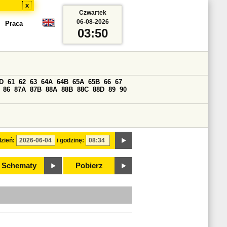
x
Czwartek
06-08-2026
Praca
03:50
D
61
62
63
64A
64B
65A
65B
66
67
86
87A
87B
88A
88B
88C
88D
89
90
zień:
i godzinę:
Schematy
Pobierz