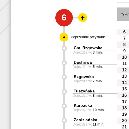
Pr
6
6
Poprzednie przystanki
7
8
Cm. Rzgowska
9
Dojeżdża w:
3 min.
10
Dachowa
11
Dojeżdża w:
5 min.
12
13
Rzgowska
Dojeżdża w:
7 min.
14
15
Tuszyńska
16
Dojeżdża w:
8 min.
17
Karpacka
18
Dojeżdża w:
10 min.
19
Zaolziańska
20
Dojeżdża w:
11 min.
21