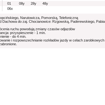
01
08y
28y
48y
06x
Kopcińskiego, Narutowicza, Pomorską, Telefoniczną
od Dachowa do zaj. Chocianowice: Rzgowską, Paderewskiego, Pabia
ócenia ruchu powodują zmiany czasów odjazdów
rancja: przyspieszenie - 1 min.
nienie - do 4 min.
owanie i rozpowszechnianie rozkładów jazdy w celach zarobkowych
 zabronione.