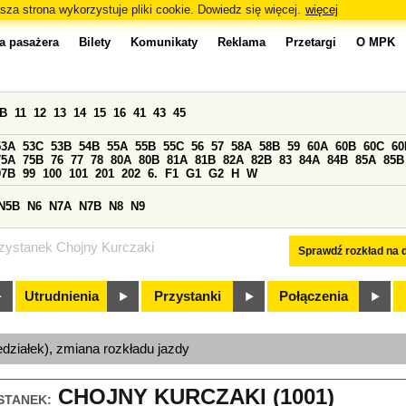
sza strona wykorzystuje pliki cookie. Dowiedz się więcej.
więcej
a pasażera
Bilety
Komunikaty
Reklama
Przetargi
O MPK
0B
11
12
13
14
15
16
41
43
45
53A
53C
53B
54B
55A
55B
55C
56
57
58A
58B
59
60A
60B
60C
60
75A
75B
76
77
78
80A
80B
81A
81B
82A
82B
83
84A
84B
85A
85B
97B
99
100
101
201
202
6.
F1
G1
G2
H
W
N5B
N6
N7A
N7B
N8
N9
zystanek Chojny Kurczaki
Sprawdź rozkład na d
Utrudnienia
Przystanki
Połączenia
edziałek), zmiana rozkładu jazdy
CHOJNY KURCZAKI (1001)
STANEK: