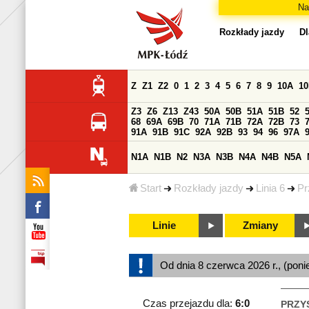
Na
Rozkłady jazdy
Dl
Z
Z1
Z2
0
1
2
3
4
5
6
7
8
9
10A
1
Z3
Z6
Z13
Z43
50A
50B
51A
51B
52
68
69A
69B
70
71A
71B
72A
72B
73
91A
91B
91C
92A
92B
93
94
96
97A
N1A
N1B
N2
N3A
N3B
N4A
N4B
N5A
Start
Rozkłady jazdy
Linia 6
Pr
Linie
Zmiany
Od dnia 8 czerwca 2026 r., (poni
Czas przejazdu dla:
6:0
PRZY