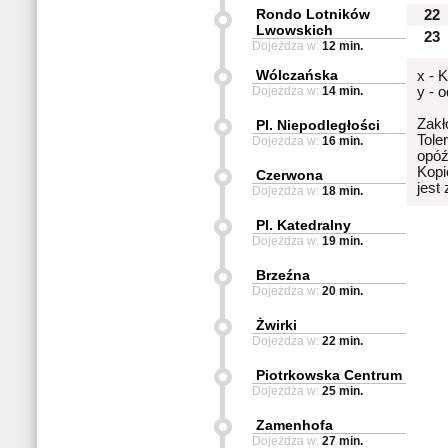
Rondo Lotników
22
Lwowskich
23
Dojeżdża w:
12 min.
Wólczańska
x - 
Dojeżdża w:
14 min.
y - 
Zakł
Pl. Niepodległości
Tole
Dojeżdża w:
16 min.
opóź
Kopi
Czerwona
jest
Dojeżdża w:
18 min.
Pl. Katedralny
Dojeżdża w:
19 min.
Brzeźna
Dojeżdża w:
20 min.
Żwirki
Dojeżdża w:
22 min.
Piotrkowska Centrum
Dojeżdża w:
25 min.
Zamenhofa
Dojeżdża w:
27 min.