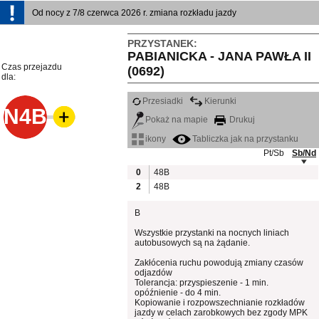
Od nocy z 7/8 czerwca 2026 r. zmiana rozkładu jazdy
PRZYSTANEK:
PABIANICKA - JANA PAWŁA II
Czas przejazdu
(0692)
dla:
Przesiadki
Kierunki
N4B
Pokaż na mapie
Drukuj
ikony
Tabliczka jak na przystanku
Pt/Sb
Sb/Nd
0
48B
2
48B
B
Wszystkie przystanki na nocnych liniach
autobusowych są na żądanie.
Zakłócenia ruchu powodują zmiany czasów
odjazdów
Tolerancja: przyspieszenie - 1 min.
opóźnienie - do 4 min.
Kopiowanie i rozpowszechnianie rozkładów
jazdy w celach zarobkowych bez zgody MPK