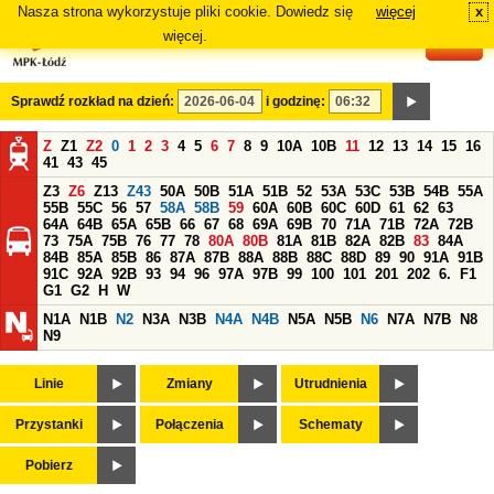
Nasza strona wykorzystuje pliki cookie. Dowiedz się
więcej
x
#
więcej.
Sprawdź rozkład na dzień:
i godzinę:
Z
Z1
Z2
0
1
2
3
4
5
6
7
8
9
10A
10B
11
12
13
14
15
16
41
43
45
Z3
Z6
Z13
Z43
50A
50B
51A
51B
52
53A
53C
53B
54B
55A
55B
55C
56
57
58A
58B
59
60A
60B
60C
60D
61
62
63
64A
64B
65A
65B
66
67
68
69A
69B
70
71A
71B
72A
72B
73
75A
75B
76
77
78
80A
80B
81A
81B
82A
82B
83
84A
84B
85A
85B
86
87A
87B
88A
88B
88C
88D
89
90
91A
91B
91C
92A
92B
93
94
96
97A
97B
99
100
101
201
202
6.
F1
G1
G2
H
W
N1A
N1B
N2
N3A
N3B
N4A
N4B
N5A
N5B
N6
N7A
N7B
N8
N9
Linie
Zmiany
Utrudnienia
Przystanki
Połączenia
Schematy
Pobierz