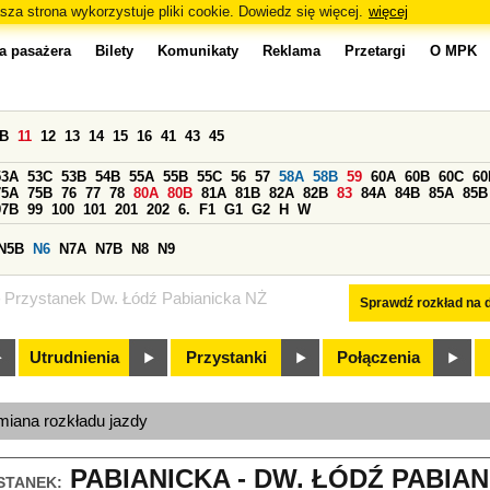
sza strona wykorzystuje pliki cookie. Dowiedz się więcej.
więcej
a pasażera
Bilety
Komunikaty
Reklama
Przetargi
O MPK
0B
11
12
13
14
15
16
41
43
45
53A
53C
53B
54B
55A
55B
55C
56
57
58A
58B
59
60A
60B
60C
60
75A
75B
76
77
78
80A
80B
81A
81B
82A
82B
83
84A
84B
85A
85B
97B
99
100
101
201
202
6.
F1
G1
G2
H
W
N5B
N6
N7A
N7B
N8
N9
Przystanek Dw. Łódź Pabianicka NŻ
Sprawdź rozkład na d
Utrudnienia
Przystanki
Połączenia
miana rozkładu jazdy
PABIANICKA - DW. ŁÓDŹ PABIANI
STANEK: