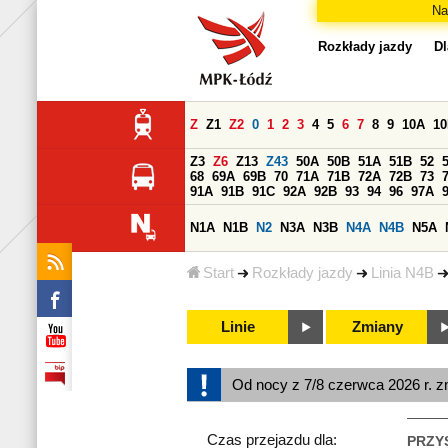
Na
Rozkłady jazdy
Dl
Z
Z1
Z2
0
1
2
3
4
5
6
7
8
9
10A
1
Z3
Z6
Z13
Z43
50A
50B
51A
51B
52
68
69A
69B
70
71A
71B
72A
72B
73
91A
91B
91C
92A
92B
93
94
96
97A
N1A
N1B
N2
N3A
N3B
N4A
N4B
N5A
Start
Rozkłady jazdy
Linia N4B
Linie
Zmiany
Od nocy z 7/8 czerwca 2026 r. z
Czas przejazdu dla:
PRZY