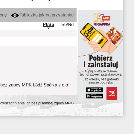
kony
Tabliczka jak na przystanku
Pt/Sb
Sb/Nd
 bez zgody MPK Łódź Spółka z o.o
ozpowszechnianie ich bez pisemnej zgody MPK-