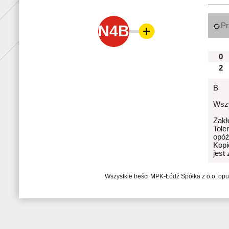
Pr
N4B
0
2
B
Wszy
Zakł
Tole
opóź
Kopi
jest
Wszystkie treści MPK-Łódź Spółka z o.o. op