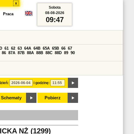
x
Sobota
08-08-2026
Praca
09:47
D
61
62
63
64A
64B
65A
65B
66
67
86
87A
87B
88A
88B
88C
88D
89
90
zień:
i godzinę:
Schematy
Pobierz
CKA NŻ (1299)