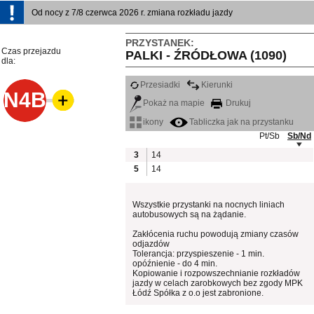
Od nocy z 7/8 czerwca 2026 r. zmiana rozkładu jazdy
PRZYSTANEK:
Czas przejazdu
PALKI - ŹRÓDŁOWA (1090)
dla:
Przesiadki
Kierunki
N4B
Pokaż na mapie
Drukuj
ikony
Tabliczka jak na przystanku
Pt/Sb
Sb/Nd
3
14
5
14
Wszystkie przystanki na nocnych liniach
autobusowych są na żądanie.
Zakłócenia ruchu powodują zmiany czasów
odjazdów
Tolerancja: przyspieszenie - 1 min.
opóźnienie - do 4 min.
Kopiowanie i rozpowszechnianie rozkładów
jazdy w celach zarobkowych bez zgody MPK
Łódź Spółka z o.o jest zabronione.