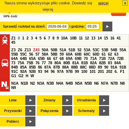
Nasza strona wykorzystuje pliki cookie. Dowiedz się
więcej
x
#
więcej.
Sprawdź rozkład na dzień:
i godzinę:
Z1
0
1
2
3
4
5
6
7
8
9
10A
10B
11
12
13
14
15
16
41
45
Z3
Z6
Z13
Z43
50A
50B
51A
51B
52
53A
53C
53B
54B
55A
55B
55C
56
57
58A
58B
59
60A
60B
60C
60D
61
62
63
64A
64B
65A
65B
66
67
68
69A
69B
70
71A
71B
72A
72B
73
75A
75B
76
77
78
80A
80B
81A
81B
82A
82B
83
84A
84B
85A
85B
86
87A
87B
88A
88B
88C
88D
89
90
91A
91B
91C
92A
92B
93
94
96
97A
97B
99
100
101
201
202
6.
F1
G1
G2
H
W
N1A
N1B
N2
N3A
N3B
N4A
N4B
N5A
N5B
N6
N7A
N7B
N8
N9
Linie
Zmiany
Utrudnienia
Przystanki
Połączenia
Schematy
Pobierz