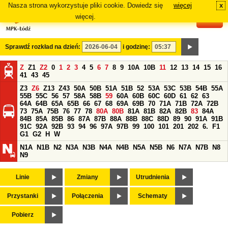
Nasza strona wykorzystuje pliki cookie. Dowiedz się
więcej
x
#
więcej.
Sprawdź rozkład na dzień:
i godzinę:
Z
Z1
Z2
0
1
2
3
4
5
6
7
8
9
10A
10B
11
12
13
14
15
16
41
43
45
Z3
Z6
Z13
Z43
50A
50B
51A
51B
52
53A
53C
53B
54B
55A
55B
55C
56
57
58A
58B
59
60A
60B
60C
60D
61
62
63
64A
64B
65A
65B
66
67
68
69A
69B
70
71A
71B
72A
72B
73
75A
75B
76
77
78
80A
80B
81A
81B
82A
82B
83
84A
84B
85A
85B
86
87A
87B
88A
88B
88C
88D
89
90
91A
91B
91C
92A
92B
93
94
96
97A
97B
99
100
101
201
202
6.
F1
G1
G2
H
W
N1A
N1B
N2
N3A
N3B
N4A
N4B
N5A
N5B
N6
N7A
N7B
N8
N9
Linie
Zmiany
Utrudnienia
Przystanki
Połączenia
Schematy
Pobierz