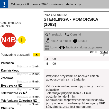
Od nocy z 7/8 czerwca 2026 r. zmiana rozkładu jazdy
PRZYSTANEK:
STERLINGA - POMORSKA
Czas przejazdu
(1083)
dla:
3:9
Przesiadki
Kierunki
N4B
Pokaż na mapie
Drukuj
ikony
Tabliczka jak na przystanku
Pt/Sb
Sb/Nd
Poprzednie przystanki
3
09
Północna
5
09
Dojeżdża w:
1 min.
Kamińskiego
Dojeżdża w:
2 min.
Wszystkie przystanki na nocnych liniach
Źródłowa
autobusowych są na żądanie.
Dojeżdża w:
5 min.
Bystrzycka NŻ
Zakłócenia ruchu powodują zmiany czasów
Dojeżdża w:
7 min.
odjazdów
Telefoniczna 27 NŻ
Tolerancja: przyspieszenie - 1 min.
opóźnienie - do 4 min.
Dojeżdża w:
8 min.
Kopiowanie i rozpowszechnianie rozkładów
Telefoniczna Zajezdnia NŻ
jazdy w celach zarobkowych bez zgody MPK
Dojeżdża w:
9 min.
Łódź Spółka z o.o jest zabronione.
Chmurna