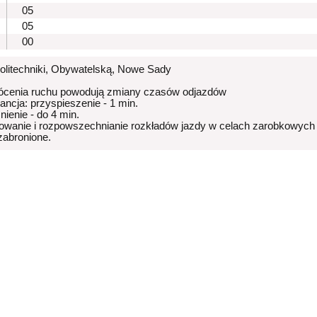
05
05
00
Politechniki, Obywatelską, Nowe Sady
ócenia ruchu powodują zmiany czasów odjazdów
rancja: przyspieszenie - 1 min.
nienie - do 4 min.
owanie i rozpowszechnianie rozkładów jazdy w celach zarobkowych
 zabronione.