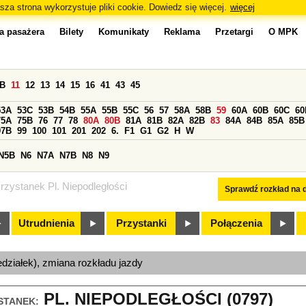
sza strona wykorzystuje pliki cookie. Dowiedz się więcej.
więcej
a pasażera
Bilety
Komunikaty
Reklama
Przetargi
O MPK
0B
11
12
13
14
15
16
41
43
45
53A
53C
53B
54B
55A
55B
55C
56
57
58A
58B
59
60A
60B
60C
60
75A
75B
76
77
78
80A
80B
81A
81B
82A
82B
83
84A
84B
85A
85B
97B
99
100
101
201
202
6.
F1
G1
G2
H
W
N5B
N6
N7A
N7B
N8
N9
rzystanek Pl. Niepodległości
Sprawdź rozkład na d
Utrudnienia
Przystanki
Połączenia
edziałek), zmiana rozkładu jazdy
PL. NIEPODLEGŁOŚCI (0797)
STANEK: