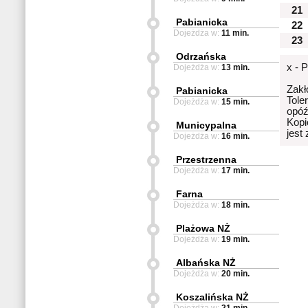
21
Pabianicka
22
Dojeżdża w:
11 min.
23
Odrzańska
x - 
Dojeżdża w:
13 min.
Zakł
Pabianicka
Tole
Dojeżdża w:
15 min.
opóź
Kopi
Municypalna
jest
Dojeżdża w:
16 min.
Przestrzenna
Dojeżdża w:
17 min.
Farna
Dojeżdża w:
18 min.
Plażowa NŻ
Dojeżdża w:
19 min.
Albańska NŻ
Dojeżdża w:
20 min.
Koszalińska NŻ