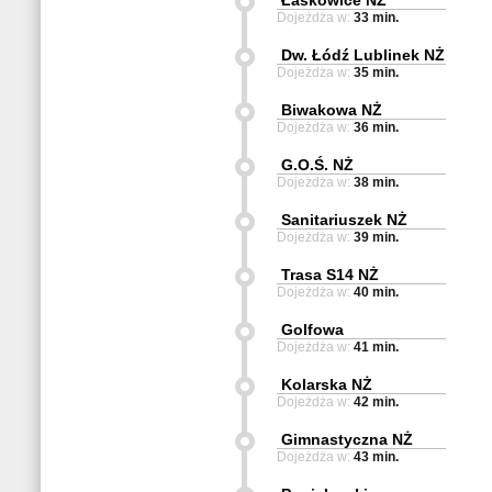
Łaskowice NŻ
Dojeżdża w:
33 min.
Dw. Łódź Lublinek NŻ
Dojeżdża w:
35 min.
Biwakowa NŻ
Dojeżdża w:
36 min.
G.O.Ś. NŻ
Dojeżdża w:
38 min.
Sanitariuszek NŻ
Dojeżdża w:
39 min.
Trasa S14 NŻ
Dojeżdża w:
40 min.
Golfowa
Dojeżdża w:
41 min.
Kolarska NŻ
Dojeżdża w:
42 min.
Gimnastyczna NŻ
Dojeżdża w:
43 min.