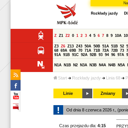
Na
Rozkłady jazdy
Dl
Z
Z1
Z2
0
1
2
3
4
5
6
7
8
9
10A
1
Z3
Z6
Z13
Z43
50A
50B
51A
51B
52
68
69A
69B
70
71A
71B
72A
72B
73
91A
91B
91C
92A
92B
93
94
96
97A
N1A
N1B
N2
N3A
N3B
N4A
N4B
N5A
Start
Rozkłady jazdy
Linia 68
P
Linie
Zmiany
Od dnia 8 czerwca 2026 r., (poni
Czas przejazdu dla:
4:15
PRZY