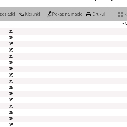
zesiadki
Kierunki
Pokaż na mapie
Drukuj
i
R
05
05
05
05
05
05
05
05
05
05
05
05
05
05
05
05