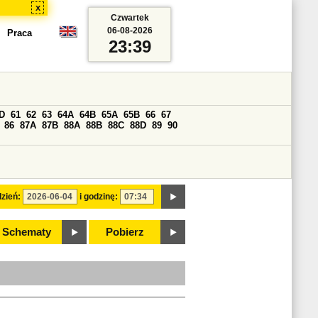
x
Czwartek
06-08-2026
Praca
23:39
D
61
62
63
64A
64B
65A
65B
66
67
86
87A
87B
88A
88B
88C
88D
89
90
zień:
i godzinę:
Schematy
Pobierz