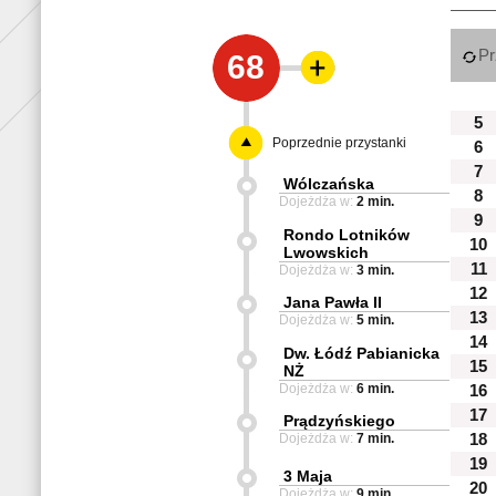
Pr
68
5
Poprzednie przystanki
6
7
Wólczańska
8
Dojeżdża w:
2 min.
9
Rondo Lotników
10
Lwowskich
11
Dojeżdża w:
3 min.
12
Jana Pawła II
13
Dojeżdża w:
5 min.
14
Dw. Łódź Pabianicka
15
NŻ
Dojeżdża w:
6 min.
16
17
Prądzyńskiego
Dojeżdża w:
7 min.
18
19
3 Maja
20
Dojeżdża w:
9 min.