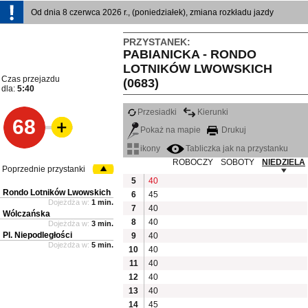
Od dnia 8 czerwca 2026 r., (poniedziałek), zmiana rozkładu jazdy
PRZYSTANEK:
PABIANICKA - RONDO
LOTNIKÓW LWOWSKICH
Czas przejazdu
(0683)
dla:
5:40
Przesiadki
Kierunki
68
Pokaż na mapie
Drukuj
ikony
Tabliczka jak na przystanku
ROBOCZY
SOBOTY
NIEDZIELA
Poprzednie przystanki
5
40
Rondo Lotników Lwowskich
6
45
Dojeżdża w:
1 min.
7
40
Wólczańska
8
40
Dojeżdża w:
3 min.
Pl. Niepodległości
9
40
Dojeżdża w:
5 min.
10
40
11
40
12
40
13
40
14
45