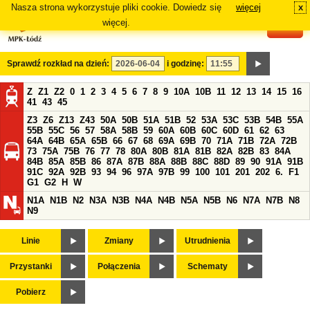
Nasza strona wykorzystuje pliki cookie. Dowiedz się
więcej
x
#
więcej.
Sprawdź rozkład na dzień:
i godzinę:
Z
Z1
Z2
0
1
2
3
4
5
6
7
8
9
10A
10B
11
12
13
14
15
16
41
43
45
Z3
Z6
Z13
Z43
50A
50B
51A
51B
52
53A
53C
53B
54B
55A
55B
55C
56
57
58A
58B
59
60A
60B
60C
60D
61
62
63
64A
64B
65A
65B
66
67
68
69A
69B
70
71A
71B
72A
72B
73
75A
75B
76
77
78
80A
80B
81A
81B
82A
82B
83
84A
84B
85A
85B
86
87A
87B
88A
88B
88C
88D
89
90
91A
91B
91C
92A
92B
93
94
96
97A
97B
99
100
101
201
202
6.
F1
G1
G2
H
W
N1A
N1B
N2
N3A
N3B
N4A
N4B
N5A
N5B
N6
N7A
N7B
N8
N9
Linie
Zmiany
Utrudnienia
Przystanki
Połączenia
Schematy
Pobierz