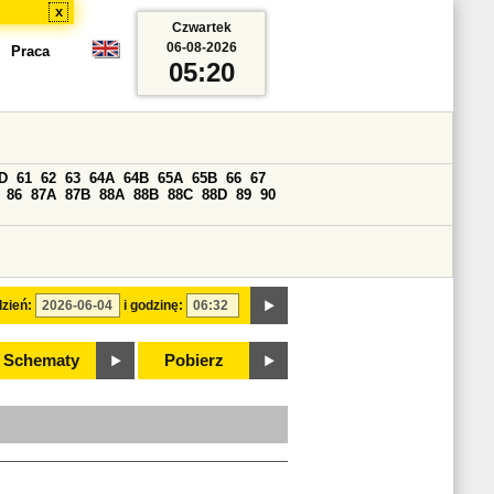
x
Czwartek
06-08-2026
Praca
05:20
D
61
62
63
64A
64B
65A
65B
66
67
86
87A
87B
88A
88B
88C
88D
89
90
zień:
i godzinę:
Schematy
Pobierz