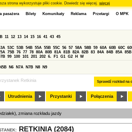
sza strona wykorzystuje pliki cookie. Dowiedz się więcej.
więcej
a pasażera
Bilety
Komunikaty
Reklama
Przetargi
O MPK
0B
11
12
13
14
15
16
41
43
45
53A
53C
53B
54B
55A
55B
55C
56
57
58A
58B
59
60A
60B
60C
60
75A
75B
76
77
78
80A
80B
81A
81B
82A
82B
83
84A
84B
85A
85B
97B
99
100
101
201
202
6.
F1
G1
G2
H
W
N5B
N6
N7A
N7B
N8
N9
rzystanek Retkinia
Sprawdź rozkład na d
Utrudnienia
Przystanki
Połączenia
edziałek), zmiana rozkładu jazdy
RETKINIA (2084)
STANEK: