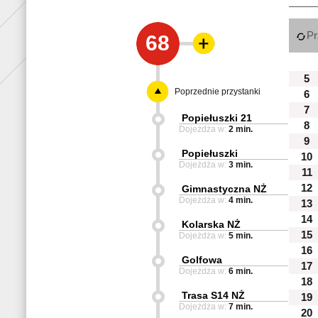
Pr
68
5
Poprzednie przystanki
6
7
Popiełuszki 21
8
Dojeżdża w:
2 min.
9
Popiełuszki
10
Dojeżdża w:
3 min.
11
12
Gimnastyczna NŻ
Dojeżdża w:
4 min.
13
14
Kolarska NŻ
15
Dojeżdża w:
5 min.
16
Golfowa
17
Dojeżdża w:
6 min.
18
Trasa S14 NŻ
19
Dojeżdża w:
7 min.
20