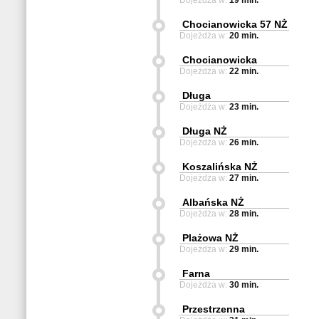
Dojeżdża w:
19 min.
Chocianowicka 57 NŻ
Dojeżdża w:
20 min.
Chocianowicka
Dojeżdża w:
22 min.
Długa
Dojeżdża w:
23 min.
Długa NŻ
Dojeżdża w:
26 min.
Koszalińska NŻ
Dojeżdża w:
27 min.
Albańska NŻ
Dojeżdża w:
28 min.
Plażowa NŻ
Dojeżdża w:
29 min.
Farna
Dojeżdża w:
30 min.
Przestrzenna