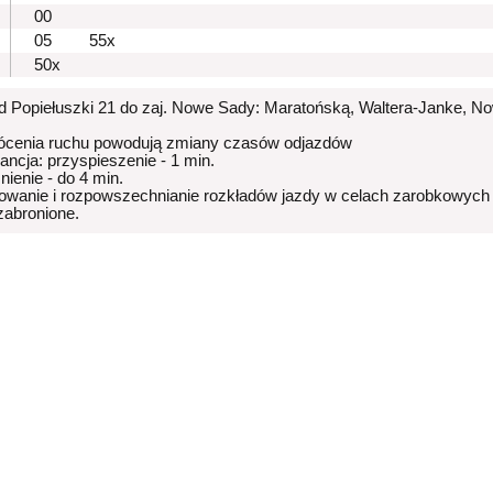
00
05
55x
50x
od Popiełuszki 21 do zaj. Nowe Sady: Maratońską, Waltera-Janke, 
ócenia ruchu powodują zmiany czasów odjazdów
rancja: przyspieszenie - 1 min.
nienie - do 4 min.
owanie i rozpowszechnianie rozkładów jazdy w celach zarobkowych
 zabronione.