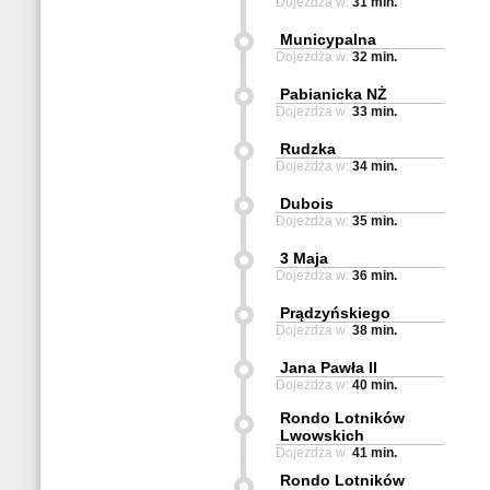
Dojeżdża w:
31 min.
Municypalna
Dojeżdża w:
32 min.
Pabianicka NŻ
Dojeżdża w:
33 min.
Rudzka
Dojeżdża w:
34 min.
Dubois
Dojeżdża w:
35 min.
3 Maja
Dojeżdża w:
36 min.
Prądzyńskiego
Dojeżdża w:
38 min.
Jana Pawła II
Dojeżdża w:
40 min.
Rondo Lotników
Lwowskich
Dojeżdża w:
41 min.
Rondo Lotników