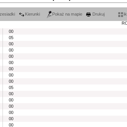
zesiadki
Kierunki
Pokaż na mapie
Drukuj
i
R
00
05
00
00
00
00
00
00
00
05
00
00
00
00
00
00