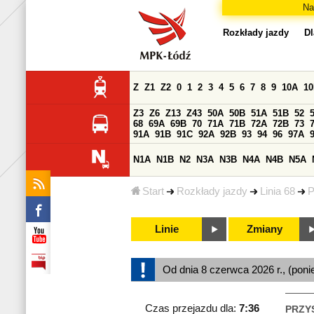
Na
Rozkłady jazdy
Dl
Z
Z1
Z2
0
1
2
3
4
5
6
7
8
9
10A
1
Z3
Z6
Z13
Z43
50A
50B
51A
51B
52
68
69A
69B
70
71A
71B
72A
72B
73
91A
91B
91C
92A
92B
93
94
96
97A
N1A
N1B
N2
N3A
N3B
N4A
N4B
N5A
Start
Rozkłady jazdy
Linia 68
P
Linie
Zmiany
Od dnia 8 czerwca 2026 r., (poni
Czas przejazdu dla:
7:36
PRZY