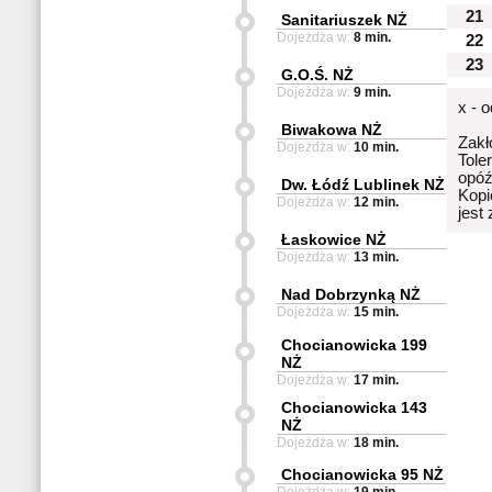
21
Sanitariuszek NŻ
Dojeżdża w:
8 min.
22
23
G.O.Ś. NŻ
Dojeżdża w:
9 min.
x - 
Biwakowa NŻ
Zakł
Dojeżdża w:
10 min.
Tole
opóź
Dw. Łódź Lublinek NŻ
Kopi
Dojeżdża w:
12 min.
jest
Łaskowice NŻ
Dojeżdża w:
13 min.
Nad Dobrzynką NŻ
Dojeżdża w:
15 min.
Chocianowicka 199
NŻ
Dojeżdża w:
17 min.
Chocianowicka 143
NŻ
Dojeżdża w:
18 min.
Chocianowicka 95 NŻ