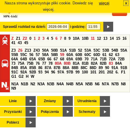
Nasza strona wykorzystuje pliki cookie. Dowiedz się
więcej
x
#
więcej.
Sprawdź rozkład na dzień:
i godzinę:
Z
Z1
Z2
0
1
2
3
4
5
6
7
8
9
10A
10B
11
12
13
14
15
16
41
43
45
Z3
Z6
Z13
Z43
50A
50B
51A
51B
52
53A
53C
53B
54B
55A
55B
55C
56
57
58A
58B
59
60A
60B
60C
60D
61
62
63
64A
64B
65A
65B
66
67
68
69A
69B
70
71A
71B
72A
72B
73
75A
75B
76
77
78
80A
80B
81A
81B
82A
82B
83
84A
84B
85A
85B
86
87A
87B
88A
88B
88C
88D
89
90
91A
91B
91C
92A
92B
93
94
96
97A
97B
99
100
101
201
202
6.
F1
G1
G2
H
W
N1A
N1B
N2
N3A
N3B
N4A
N4B
N5A
N5B
N6
N7A
N7B
N8
N9
Linie
Zmiany
Utrudnienia
Przystanki
Połączenia
Schematy
Pobierz