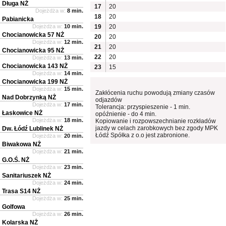
Długa NŻ
17
20
Dojeżdża w:
8 min.
18
20
Pabianicka
Dojeżdża w:
10 min.
19
20
Chocianowicka 57 NŻ
20
20
Dojeżdża w:
12 min.
21
20
Chocianowicka 95 NŻ
22
20
Dojeżdża w:
13 min.
Chocianowicka 143 NŻ
23
15
Dojeżdża w:
14 min.
Chocianowicka 199 NŻ
Dojeżdża w:
15 min.
Zakłócenia ruchu powodują zmiany czasów
Nad Dobrzynką NŻ
odjazdów
Dojeżdża w:
17 min.
Tolerancja: przyspieszenie - 1 min.
Łaskowice NŻ
opóźnienie - do 4 min.
Dojeżdża w:
18 min.
Kopiowanie i rozpowszechnianie rozkładów
jazdy w celach zarobkowych bez zgody MPK
Dw. Łódź Lublinek NŻ
Łódź Spółka z o.o jest zabronione.
Dojeżdża w:
20 min.
Biwakowa NŻ
Dojeżdża w:
21 min.
G.O.Ś. NŻ
Dojeżdża w:
23 min.
Sanitariuszek NŻ
Dojeżdża w:
24 min.
Trasa S14 NŻ
Dojeżdża w:
25 min.
Golfowa
Dojeżdża w:
26 min.
Kolarska NŻ