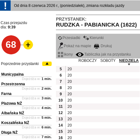
Od dnia 8 czerwca 2026 r., (poniedziałek), zmiana rozkładu jazdy
PRZYSTANEK:
Czas przejazdu
RUDZKA - PABIANICKA (1622)
dla:
9:39
Przesiadki
Kierunki
68
Pokaż na mapie
Drukuj
ikony
Tabliczka jak na przystanku
ROBOCZY
SOBOTY
NIEDZIELA
Poprzednie przystanki
5
20
Municypalna
6
20
Dojeżdża w:
1 min.
7
20
Przestrzenna
8
20
Dojeżdża w:
2 min.
Farna
9
20
Dojeżdża w:
3 min.
10
20
Plażowa NŻ
11
20
Dojeżdża w:
4 min.
12
20
Albańska NŻ
Dojeżdża w:
5 min.
13
20
Koszalińska NŻ
14
20
Dojeżdża w:
6 min.
15
20
Długa NŻ
Dojeżdża w:
7 min.
16
20