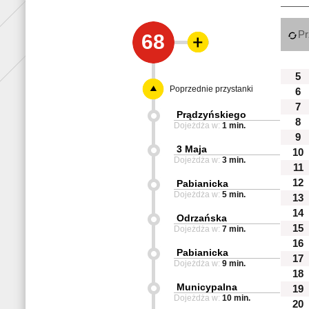
Pr
68
5
Poprzednie przystanki
6
7
Prądzyńskiego
8
Dojeżdża w:
1 min.
9
3 Maja
10
Dojeżdża w:
3 min.
11
12
Pabianicka
Dojeżdża w:
5 min.
13
14
Odrzańska
15
Dojeżdża w:
7 min.
16
Pabianicka
17
Dojeżdża w:
9 min.
18
Municypalna
19
Dojeżdża w:
10 min.
20