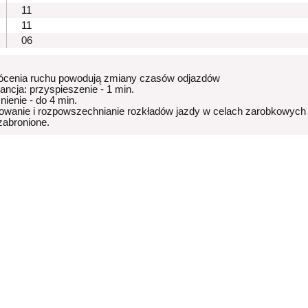
11
11
06
ócenia ruchu powodują zmiany czasów odjazdów
rancja: przyspieszenie - 1 min.
nienie - do 4 min.
owanie i rozpowszechnianie rozkładów jazdy w celach zarobkowych
 zabronione.