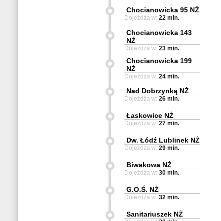
Chocianowicka 95 NŻ
Dojeżdża w:
22 min.
Chocianowicka 143
NŻ
Dojeżdża w:
23 min.
Chocianowicka 199
NŻ
Dojeżdża w:
24 min.
Nad Dobrzynką NŻ
Dojeżdża w:
26 min.
Łaskowice NŻ
Dojeżdża w:
27 min.
Dw. Łódź Lublinek NŻ
Dojeżdża w:
29 min.
Biwakowa NŻ
Dojeżdża w:
30 min.
G.O.Ś. NŻ
Dojeżdża w:
32 min.
Sanitariuszek NŻ