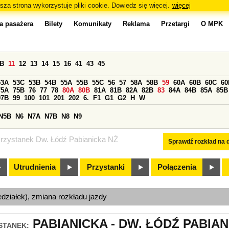
sza strona wykorzystuje pliki cookie. Dowiedz się więcej.
więcej
a pasażera
Bilety
Komunikaty
Reklama
Przetargi
O MPK
0B
11
12
13
14
15
16
41
43
45
53A
53C
53B
54B
55A
55B
55C
56
57
58A
58B
59
60A
60B
60C
60
75A
75B
76
77
78
80A
80B
81A
81B
82A
82B
83
84A
84B
85A
85B
97B
99
100
101
201
202
6.
F1
G1
G2
H
W
N5B
N6
N7A
N7B
N8
N9
rzystanek Dw. Łódź Pabianicka NŻ
Sprawdź rozkład na d
Utrudnienia
Przystanki
Połączenia
edziałek), zmiana rozkładu jazdy
PABIANICKA - DW. ŁÓDŹ PABIANI
STANEK: