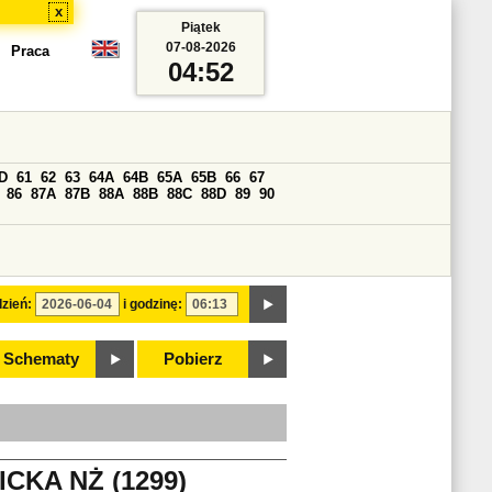
x
Piątek
07-08-2026
Praca
04:52
D
61
62
63
64A
64B
65A
65B
66
67
86
87A
87B
88A
88B
88C
88D
89
90
zień:
i godzinę:
Schematy
Pobierz
CKA NŻ (1299)