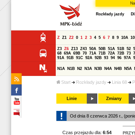
Na
Rozkłady jazdy
Dl
Z
Z1
Z2
0
1
2
3
4
5
6
7
8
9
10A
1
Z3
Z6
Z13
Z43
50A
50B
51A
51B
52
68
69A
69B
70
71A
71B
72A
72B
73
91A
91B
91C
92A
92B
93
94
96
97A
N1A
N1B
N2
N3A
N3B
N4A
N4B
N5A
Start
Rozkłady jazdy
Linia 68
P
Linie
Zmiany
Od dnia 8 czerwca 2026 r., (poni
Czas przejazdu dla:
6:54
PRZY