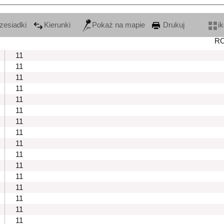
zesiadki
Kierunki
Pokaż na mapie
Drukuj
i
R
11
11
11
11
11
11
11
11
11
11
11
11
11
11
11
11