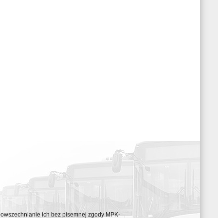
ozpowszechnianie ich bez pisemnej zgody MPK-