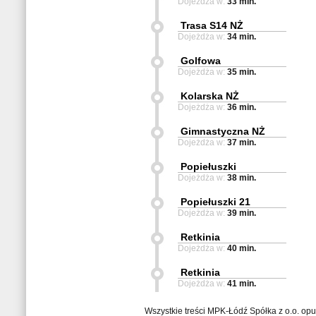
Dojeżdża w:
33 min.
Trasa S14 NŻ
Dojeżdża w:
34 min.
Golfowa
Dojeżdża w:
35 min.
Kolarska NŻ
Dojeżdża w:
36 min.
Gimnastyczna NŻ
Dojeżdża w:
37 min.
Popiełuszki
Dojeżdża w:
38 min.
Popiełuszki 21
Dojeżdża w:
39 min.
Retkinia
Dojeżdża w:
40 min.
Retkinia
Dojeżdża w:
41 min.
Wszystkie treści MPK-Łódź Spółka z o.o. op