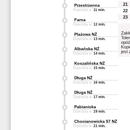
21
Przestrzenna
Dojeżdża w:
11 min.
22
23
Farna
Dojeżdża w:
12 min.
Zakł
Plażowa NŻ
Tole
Dojeżdża w:
13 min.
opóź
Kopi
Albańska NŻ
jest
Dojeżdża w:
14 min.
Koszalińska NŻ
Dojeżdża w:
15 min.
Długa NŻ
Dojeżdża w:
16 min.
Długa NŻ
Dojeżdża w:
17 min.
Pabianicka
Dojeżdża w:
19 min.
Chocianowicka 57 NŻ
Dojeżdża w:
21 min.