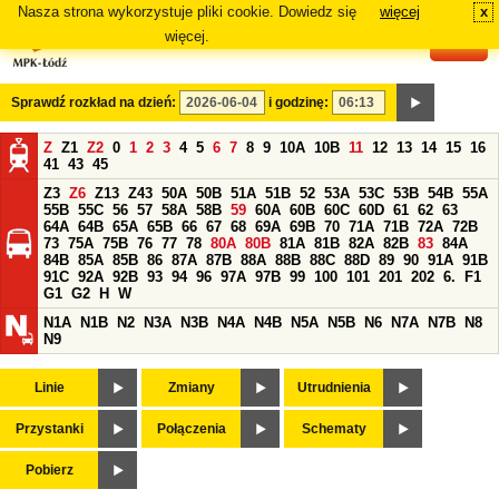
Nasza strona wykorzystuje pliki cookie. Dowiedz się
więcej
x
#
więcej.
Sprawdź rozkład na dzień:
i godzinę:
Z
Z1
Z2
0
1
2
3
4
5
6
7
8
9
10A
10B
11
12
13
14
15
16
41
43
45
Z3
Z6
Z13
Z43
50A
50B
51A
51B
52
53A
53C
53B
54B
55A
55B
55C
56
57
58A
58B
59
60A
60B
60C
60D
61
62
63
64A
64B
65A
65B
66
67
68
69A
69B
70
71A
71B
72A
72B
73
75A
75B
76
77
78
80A
80B
81A
81B
82A
82B
83
84A
84B
85A
85B
86
87A
87B
88A
88B
88C
88D
89
90
91A
91B
91C
92A
92B
93
94
96
97A
97B
99
100
101
201
202
6.
F1
G1
G2
H
W
N1A
N1B
N2
N3A
N3B
N4A
N4B
N5A
N5B
N6
N7A
N7B
N8
N9
Linie
Zmiany
Utrudnienia
Przystanki
Połączenia
Schematy
Pobierz