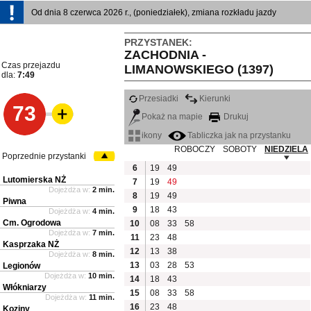
Od dnia 8 czerwca 2026 r., (poniedziałek), zmiana rozkładu jazdy
PRZYSTANEK:
ZACHODNIA -
Czas przejazdu
LIMANOWSKIEGO (1397)
dla:
7:49
Przesiadki
Kierunki
73
Pokaż na mapie
Drukuj
ikony
Tabliczka jak na przystanku
ROBOCZY
SOBOTY
NIEDZIELA
Poprzednie przystanki
6
19
49
Lutomierska NŻ
7
19
49
Dojeżdża w:
2 min.
8
19
49
Piwna
9
18
43
Dojeżdża w:
4 min.
Cm. Ogrodowa
10
08
33
58
Dojeżdża w:
7 min.
11
23
48
Kasprzaka NŻ
12
13
38
Dojeżdża w:
8 min.
13
03
28
53
Legionów
Dojeżdża w:
10 min.
14
18
43
Włókniarzy
15
08
33
58
Dojeżdża w:
11 min.
16
23
48
Koziny