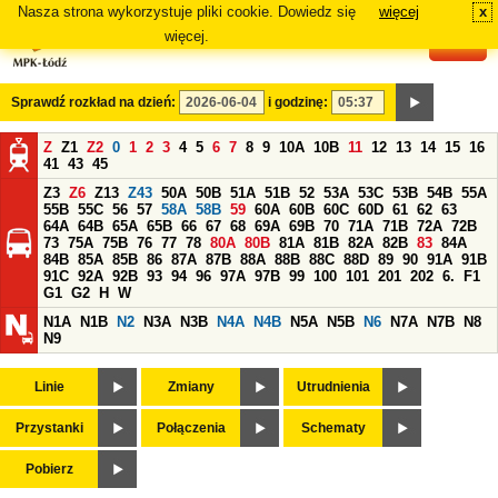
Nasza strona wykorzystuje pliki cookie. Dowiedz się
więcej
x
#
więcej.
Sprawdź rozkład na dzień:
i godzinę:
Z
Z1
Z2
0
1
2
3
4
5
6
7
8
9
10A
10B
11
12
13
14
15
16
41
43
45
Z3
Z6
Z13
Z43
50A
50B
51A
51B
52
53A
53C
53B
54B
55A
55B
55C
56
57
58A
58B
59
60A
60B
60C
60D
61
62
63
64A
64B
65A
65B
66
67
68
69A
69B
70
71A
71B
72A
72B
73
75A
75B
76
77
78
80A
80B
81A
81B
82A
82B
83
84A
84B
85A
85B
86
87A
87B
88A
88B
88C
88D
89
90
91A
91B
91C
92A
92B
93
94
96
97A
97B
99
100
101
201
202
6.
F1
G1
G2
H
W
N1A
N1B
N2
N3A
N3B
N4A
N4B
N5A
N5B
N6
N7A
N7B
N8
N9
Linie
Zmiany
Utrudnienia
Przystanki
Połączenia
Schematy
Pobierz