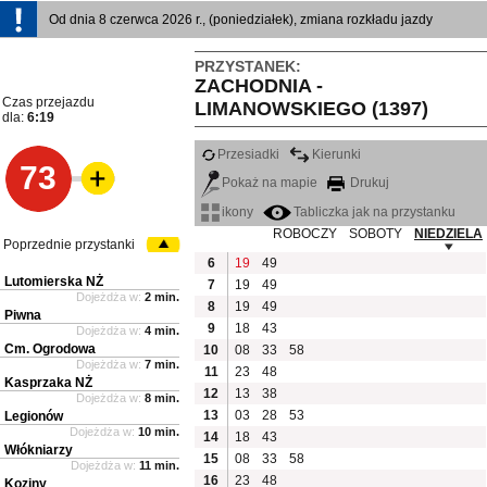
Od dnia 8 czerwca 2026 r., (poniedziałek), zmiana rozkładu jazdy
PRZYSTANEK:
ZACHODNIA -
Czas przejazdu
LIMANOWSKIEGO (1397)
dla:
6:19
Przesiadki
Kierunki
73
Pokaż na mapie
Drukuj
ikony
Tabliczka jak na przystanku
ROBOCZY
SOBOTY
NIEDZIELA
Poprzednie przystanki
6
19
49
Lutomierska NŻ
7
19
49
Dojeżdża w:
2 min.
8
19
49
Piwna
9
18
43
Dojeżdża w:
4 min.
Cm. Ogrodowa
10
08
33
58
Dojeżdża w:
7 min.
11
23
48
Kasprzaka NŻ
12
13
38
Dojeżdża w:
8 min.
13
03
28
53
Legionów
Dojeżdża w:
10 min.
14
18
43
Włókniarzy
15
08
33
58
Dojeżdża w:
11 min.
16
23
48
Koziny