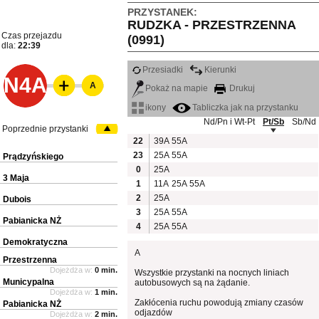
PRZYSTANEK:
RUDZKA - PRZESTRZENNA
Czas przejazdu
(0991)
dla:
22:39
Przesiadki
Kierunki
N4A
A
Pokaż na mapie
Drukuj
ikony
Tabliczka jak na przystanku
Nd/Pn i Wt-Pt
Pt/Sb
Sb/Nd
Poprzednie przystanki
22
39A
55A
23
25A
55A
Prądzyńskiego
0
25A
3 Maja
1
11A
25A
55A
2
25A
Dubois
3
25A
55A
Pabianicka NŻ
4
25A
55A
Demokratyczna
A
Przestrzenna
Dojeżdża w:
0 min.
Wszystkie przystanki na nocnych liniach
Municypalna
autobusowych są na żądanie.
Dojeżdża w:
1 min.
Zakłócenia ruchu powodują zmiany czasów
Pabianicka NŻ
odjazdów
Dojeżdża w:
2 min.