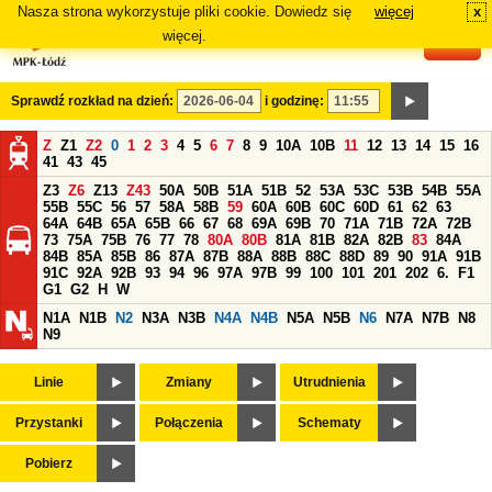
Nasza strona wykorzystuje pliki cookie. Dowiedz się
więcej
x
#
więcej.
Sprawdź rozkład na dzień:
i godzinę:
Z
Z1
Z2
0
1
2
3
4
5
6
7
8
9
10A
10B
11
12
13
14
15
16
41
43
45
Z3
Z6
Z13
Z43
50A
50B
51A
51B
52
53A
53C
53B
54B
55A
55B
55C
56
57
58A
58B
59
60A
60B
60C
60D
61
62
63
64A
64B
65A
65B
66
67
68
69A
69B
70
71A
71B
72A
72B
73
75A
75B
76
77
78
80A
80B
81A
81B
82A
82B
83
84A
84B
85A
85B
86
87A
87B
88A
88B
88C
88D
89
90
91A
91B
91C
92A
92B
93
94
96
97A
97B
99
100
101
201
202
6.
F1
G1
G2
H
W
N1A
N1B
N2
N3A
N3B
N4A
N4B
N5A
N5B
N6
N7A
N7B
N8
N9
Linie
Zmiany
Utrudnienia
Przystanki
Połączenia
Schematy
Pobierz