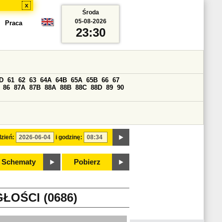
x
Środa
05-08-2026
Praca
23:30
D
61
62
63
64A
64B
65A
65B
66
67
86
87A
87B
88A
88B
88C
88D
89
90
zień:
i godzinę:
Schematy
Pobierz
ŁOŚCI (0686)