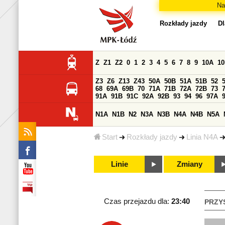
Na
Rozkłady jazdy
Dl
Z
Z1
Z2
0
1
2
3
4
5
6
7
8
9
10A
1
Z3
Z6
Z13
Z43
50A
50B
51A
51B
52
68
69A
69B
70
71A
71B
72A
72B
73
91A
91B
91C
92A
92B
93
94
96
97A
N1A
N1B
N2
N3A
N3B
N4A
N4B
N5A
Start
Rozkłady jazdy
Linia N4A
Linie
Zmiany
Czas przejazdu dla:
23:40
PRZY