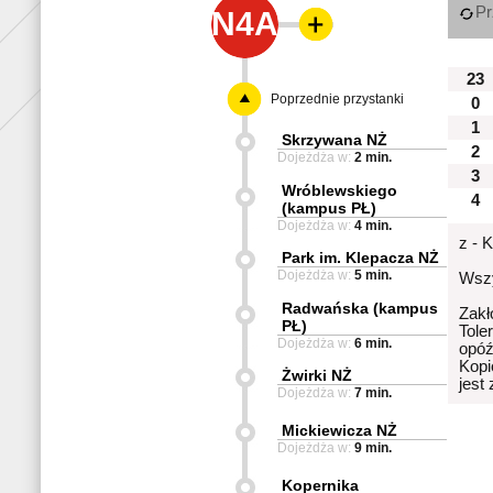
Pr
N4A
23
Poprzednie przystanki
0
1
Skrzywana NŻ
2
Dojeżdża w:
2 min.
3
Wróblewskiego
4
(kampus PŁ)
Dojeżdża w:
4 min.
z - 
Park im. Klepacza NŻ
Dojeżdża w:
5 min.
Wszy
Radwańska (kampus
Zakł
PŁ)
Tole
Dojeżdża w:
6 min.
opóź
Kopi
Żwirki NŻ
jest
Dojeżdża w:
7 min.
Mickiewicza NŻ
Dojeżdża w:
9 min.
Kopernika