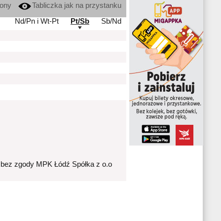
kony
Tabliczka jak na przystanku
Nd/Pn i Wt-Pt
Pt/Sb
Sb/Nd
 bez zgody MPK Łódź Spółka z o.o