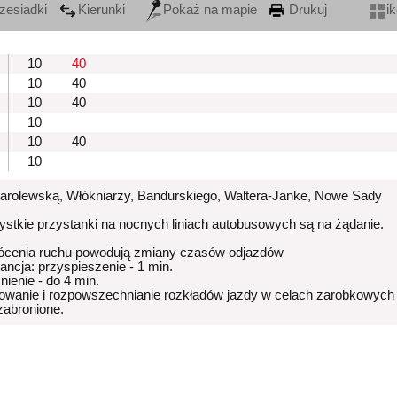
zesiadki
Kierunki
Pokaż na mapie
Drukuj
i
10
40
10
40
10
40
10
10
40
10
Karolewską, Włókniarzy, Bandurskiego, Waltera-Janke, Nowe Sady
stkie przystanki na nocnych liniach autobusowych są na żądanie.
ócenia ruchu powodują zmiany czasów odjazdów
rancja: przyspieszenie - 1 min.
nienie - do 4 min.
owanie i rozpowszechnianie rozkładów jazdy w celach zarobkowych
 zabronione.