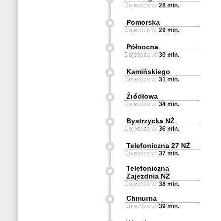
Dojeżdża w:
28 min.
Pomorska
Dojeżdża w:
29 min.
Północna
Dojeżdża w:
30 min.
Kamińskiego
Dojeżdża w:
31 min.
Źródłowa
Dojeżdża w:
34 min.
Bystrzycka NŻ
Dojeżdża w:
36 min.
Telefoniczna 27 NŻ
Dojeżdża w:
37 min.
Telefoniczna
Zajezdnia NŻ
Dojeżdża w:
38 min.
Chmurna
Dojeżdża w:
39 min.