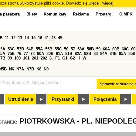
sza strona wykorzystuje pliki cookie. Dowiedz się więcej.
więcej
a pasażera
Bilety
Komunikaty
Reklama
Przetargi
O MPK
0B
11
12
13
14
15
16
41
43
45
53A
53C
53B
54B
55A
55B
55C
56
57
58A
58B
59
60A
60B
60C
60
75A
75B
76
77
78
80A
80B
81A
81B
82A
82B
83
84A
84B
85A
85B
97B
99
100
101
201
202
6.
F1
G1
G2
H
W
N5B
N6
N7A
N7B
N8
N9
Przystanek Pl. Niepodległości
Sprawdź rozkład na d
Utrudnienia
Przystanki
Połączenia
PIOTRKOWSKA - PL. NIEPODLEG
STANEK: