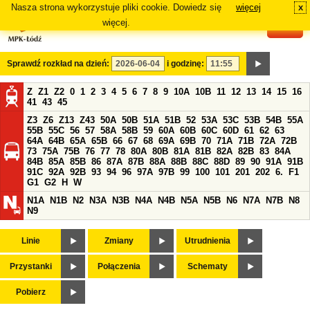
Nasza strona wykorzystuje pliki cookie. Dowiedz się
więcej
x
#
więcej.
Sprawdź rozkład na dzień:
i godzinę:
Z
Z1
Z2
0
1
2
3
4
5
6
7
8
9
10A
10B
11
12
13
14
15
16
41
43
45
Z3
Z6
Z13
Z43
50A
50B
51A
51B
52
53A
53C
53B
54B
55A
55B
55C
56
57
58A
58B
59
60A
60B
60C
60D
61
62
63
64A
64B
65A
65B
66
67
68
69A
69B
70
71A
71B
72A
72B
73
75A
75B
76
77
78
80A
80B
81A
81B
82A
82B
83
84A
84B
85A
85B
86
87A
87B
88A
88B
88C
88D
89
90
91A
91B
91C
92A
92B
93
94
96
97A
97B
99
100
101
201
202
6.
F1
G1
G2
H
W
N1A
N1B
N2
N3A
N3B
N4A
N4B
N5A
N5B
N6
N7A
N7B
N8
N9
Linie
Zmiany
Utrudnienia
Przystanki
Połączenia
Schematy
Pobierz