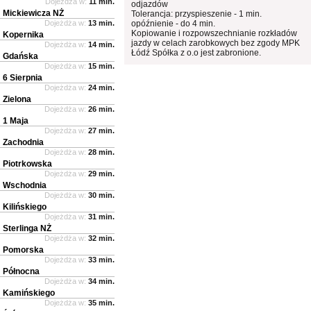
Dojeżdża w:
11 min.
odjazdów
Mickiewicza NŻ
Tolerancja: przyspieszenie - 1 min.
Dojeżdża w:
13 min.
opóźnienie - do 4 min.
Kopiowanie i rozpowszechnianie rozkładów
Kopernika
jazdy w celach zarobkowych bez zgody MPK
Dojeżdża w:
14 min.
Łódź Spółka z o.o jest zabronione.
Gdańska
Dojeżdża w:
15 min.
6 Sierpnia
Dojeżdża w:
24 min.
Zielona
Dojeżdża w:
26 min.
1 Maja
Dojeżdża w:
27 min.
Zachodnia
Dojeżdża w:
28 min.
Piotrkowska
Dojeżdża w:
29 min.
Wschodnia
Dojeżdża w:
30 min.
Kilińskiego
Dojeżdża w:
31 min.
Sterlinga NŻ
Dojeżdża w:
32 min.
Pomorska
Dojeżdża w:
33 min.
Północna
Dojeżdża w:
34 min.
Kamińskiego
Dojeżdża w:
35 min.