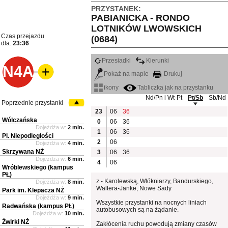
PRZYSTANEK:
PABIANICKA - RONDO
LOTNIKÓW LWOWSKICH
Czas przejazdu
(0684)
dla:
23:36
Przesiadki
Kierunki
N4A
Pokaż na mapie
Drukuj
ikony
Tabliczka jak na przystanku
Nd/Pn i Wt-Pt
Pt/Sb
Sb/Nd
Poprzednie przystanki
23
06
36
Wólczańska
0
06
36
Dojeżdża w:
2 min.
1
06
36
Pl. Niepodległości
2
06
Dojeżdża w:
4 min.
Skrzywana NŻ
3
06
36
Dojeżdża w:
6 min.
4
06
Wróblewskiego (kampus
PŁ)
z - Karolewską, Włókniarzy, Bandurskiego,
Dojeżdża w:
8 min.
Waltera-Janke, Nowe Sady
Park im. Klepacza NŻ
Dojeżdża w:
9 min.
Wszystkie przystanki na nocnych liniach
Radwańska (kampus PŁ)
autobusowych są na żądanie.
Dojeżdża w:
10 min.
Żwirki NŻ
Zakłócenia ruchu powodują zmiany czasów