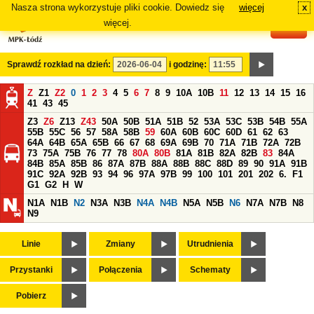
Nasza strona wykorzystuje pliki cookie. Dowiedz się
więcej
x
#
więcej.
Sprawdź rozkład na dzień:
i godzinę:
Z
Z1
Z2
0
1
2
3
4
5
6
7
8
9
10A
10B
11
12
13
14
15
16
41
43
45
Z3
Z6
Z13
Z43
50A
50B
51A
51B
52
53A
53C
53B
54B
55A
55B
55C
56
57
58A
58B
59
60A
60B
60C
60D
61
62
63
64A
64B
65A
65B
66
67
68
69A
69B
70
71A
71B
72A
72B
73
75A
75B
76
77
78
80A
80B
81A
81B
82A
82B
83
84A
84B
85A
85B
86
87A
87B
88A
88B
88C
88D
89
90
91A
91B
91C
92A
92B
93
94
96
97A
97B
99
100
101
201
202
6.
F1
G1
G2
H
W
N1A
N1B
N2
N3A
N3B
N4A
N4B
N5A
N5B
N6
N7A
N7B
N8
N9
Linie
Zmiany
Utrudnienia
Przystanki
Połączenia
Schematy
Pobierz