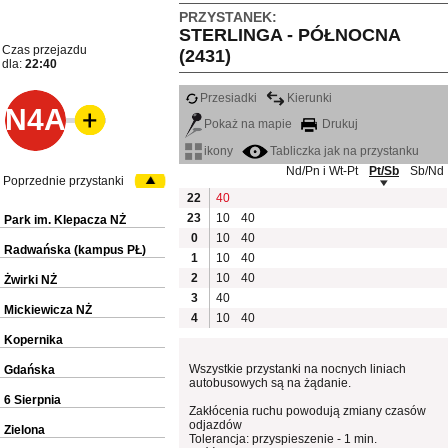
PRZYSTANEK:
STERLINGA - PÓŁNOCNA
Czas przejazdu
(2431)
dla:
22:40
Przesiadki
Kierunki
N4A
Pokaż na mapie
Drukuj
ikony
Tabliczka jak na przystanku
Nd/Pn i Wt-Pt
Pt/Sb
Sb/Nd
Poprzednie przystanki
22
40
23
10
40
Park im. Klepacza NŻ
0
10
40
Radwańska (kampus PŁ)
1
10
40
2
10
40
Żwirki NŻ
3
40
Mickiewicza NŻ
4
10
40
Kopernika
Wszystkie przystanki na nocnych liniach
Gdańska
autobusowych są na żądanie.
6 Sierpnia
Zakłócenia ruchu powodują zmiany czasów
odjazdów
Zielona
Tolerancja: przyspieszenie - 1 min.