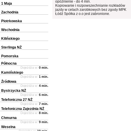
opóźnienie - do 4 min.
1 Maja
Kopiowanie i rozpowszechnianie rozkładów
jazdy w celach zarobkowych bez zgody MPK
Zachodnia
Łódź Spółka z o.o jest zabronione.
Piotrkowska
Wschodnia
Kilińskiego
Sterlinga NŻ
Pomorska
Północna
Dojeżdża w:
0 min.
Kamińskiego
Dojeżdża w:
1 min.
Źródłowa
Dojeżdża w:
4 min.
Bystrzycka NŻ
Dojeżdża w:
6 min.
Telefoniczna 27 NŻ
Dojeżdża w:
7 min.
Telefoniczna Zajezdnia NŻ
Dojeżdża w:
8 min.
Chmurna
Dojeżdża w:
9 min.
Weselna
Dojeżdża w:
10 min.