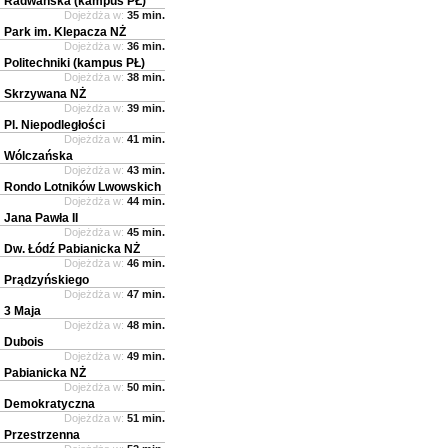
Radwańska (kampus PŁ)
Dojeżdża w:
35 min.
Park im. Klepacza NŻ
Dojeżdża w:
36 min.
Politechniki (kampus PŁ)
Dojeżdża w:
38 min.
Skrzywana NŻ
Dojeżdża w:
39 min.
Pl. Niepodległości
Dojeżdża w:
41 min.
Wólczańska
Dojeżdża w:
43 min.
Rondo Lotników Lwowskich
Dojeżdża w:
44 min.
Jana Pawła II
Dojeżdża w:
45 min.
Dw. Łódź Pabianicka NŻ
Dojeżdża w:
46 min.
Prądzyńskiego
Dojeżdża w:
47 min.
3 Maja
Dojeżdża w:
48 min.
Dubois
Dojeżdża w:
49 min.
Pabianicka NŻ
Dojeżdża w:
50 min.
Demokratyczna
Dojeżdża w:
51 min.
Przestrzenna