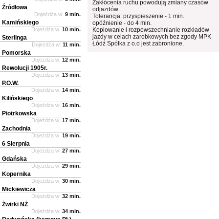
Zakłócenia ruchu powodują zmiany czasów
Źródłowa
odjazdów
Dojeżdża w:
9 min.
Tolerancja: przyspieszenie - 1 min.
Kamińskiego
opóźnienie - do 4 min.
Dojeżdża w:
10 min.
Kopiowanie i rozpowszechnianie rozkładów
jazdy w celach zarobkowych bez zgody MPK
Sterlinga
Łódź Spółka z o.o jest zabronione.
Dojeżdża w:
11 min.
Pomorska
Dojeżdża w:
12 min.
Rewolucji 1905r.
Dojeżdża w:
13 min.
P.O.W.
Dojeżdża w:
14 min.
Kilińskiego
Dojeżdża w:
16 min.
Piotrkowska
Dojeżdża w:
17 min.
Zachodnia
Dojeżdża w:
19 min.
6 Sierpnia
Dojeżdża w:
27 min.
Gdańska
Dojeżdża w:
29 min.
Kopernika
Dojeżdża w:
30 min.
Mickiewicza
Dojeżdża w:
32 min.
Żwirki NŻ
Dojeżdża w:
34 min.