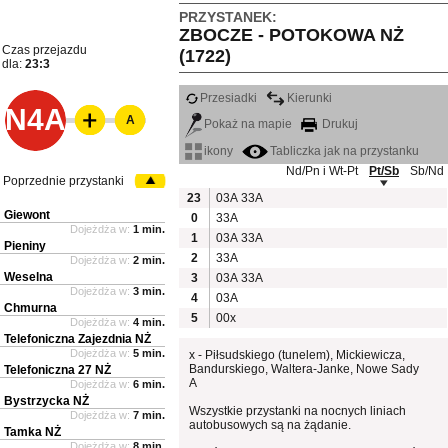
PRZYSTANEK:
ZBOCZE - POTOKOWA NŻ
Czas przejazdu
(1722)
dla:
23:3
Przesiadki
Kierunki
N4A
A
Pokaż na mapie
Drukuj
ikony
Tabliczka jak na przystanku
Nd/Pn i Wt-Pt
Pt/Sb
Sb/Nd
Poprzednie przystanki
23
03A
33A
Giewont
0
33A
Dojeżdża w:
1 min.
1
03A
33A
Pieniny
2
33A
Dojeżdża w:
2 min.
Weselna
3
03A
33A
Dojeżdża w:
3 min.
4
03A
Chmurna
5
00x
Dojeżdża w:
4 min.
Telefoniczna Zajezdnia NŻ
Dojeżdża w:
5 min.
x - Piłsudskiego (tunelem), Mickiewicza,
Bandurskiego, Waltera-Janke, Nowe Sady
Telefoniczna 27 NŻ
A
Dojeżdża w:
6 min.
Bystrzycka NŻ
Wszystkie przystanki na nocnych liniach
Dojeżdża w:
7 min.
autobusowych są na żądanie.
Tamka NŻ
Dojeżdża w:
8 min.